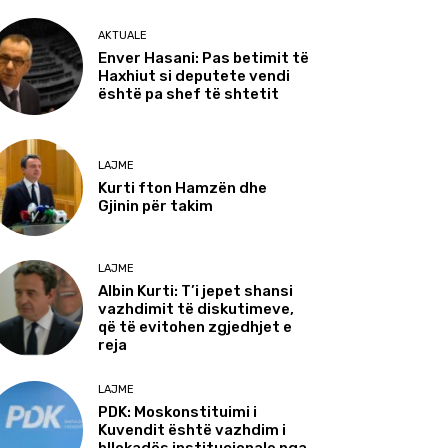
AKTUALE
Enver Hasani: Pas betimit të
Haxhiut si deputete vendi
është pa shef të shtetit
LAJME
Kurti fton Hamzën dhe
Gjinin për takim
LAJME
Albin Kurti: T’i jepet shansi
vazhdimit të diskutimeve,
që të evitohen zgjedhjet e
reja
LAJME
PDK: Moskonstituimi i
Kuvendit është vazhdim i