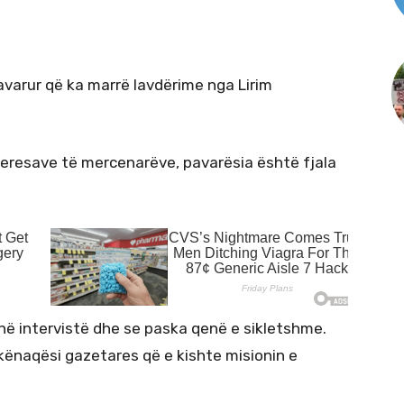
avarur që ka marrë lavdërime nga Lirim
teresave të mercenarëve, pavarësia është fjala
në intervistë dhe se paska qenë e sikletshme.
kënaqësi gazetares që e kishte misionin e