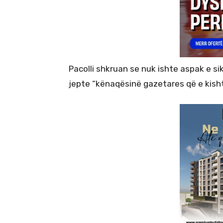
Pacolli shkruan se nuk ishte aspak e si
jepte “kënaqësinë gazetares që e kisht