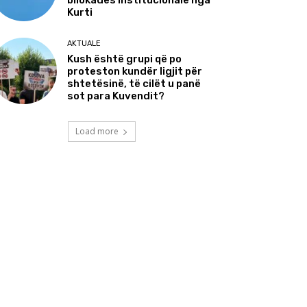
bllokadës institucionale nga
Kurti
AKTUALE
Kush është grupi që po
proteston kundër ligjit për
shtetësinë, të cilët u panë
sot para Kuvendit?
Load more