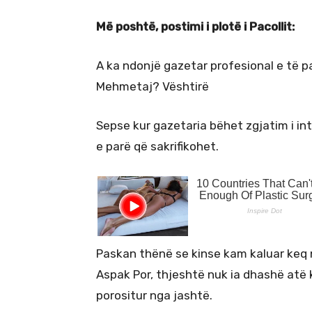
Më poshtë, postimi i plotë i Pacollit:
A ka ndonjë gazetar profesional e të p
Mehmetaj? Vështirë
Sepse kur gazetaria bëhet zgjatim i in
e parë që sakrifikohet.
Paskan thënë se kinse kam kaluar keq 
Aspak Por, thjeshtë nuk ia dhashë atë 
porositur nga jashtë.