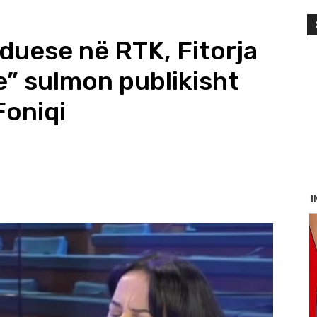
iduese në RTK, Fitorja
e” sulmon publikisht
Foniqi