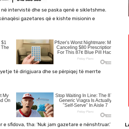
 në intervistë dhe se paska qenë e sikletshme.
kënaqësi gazetares që e kishte misionin e
yetje të dirigjuara dhe se përpiqej të merrte
ur e sfidova, tha: ‘Nuk jam gazetare e nënshtruar.’
L