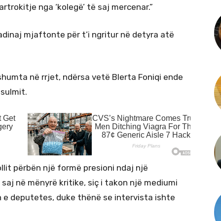
rtrokitje nga ‘kolegë’ të saj mercenar.”
dinaj mjaftonte për t’i ngritur në detyra atë
 shumta në rrjet, ndërsa vetë Blerta Foniqi ende
sulmit.
lit përbën një formë presioni ndaj një
saj në mënyrë kritike, siç i takon një mediumi
n e deputetes, duke thënë se intervista ishte