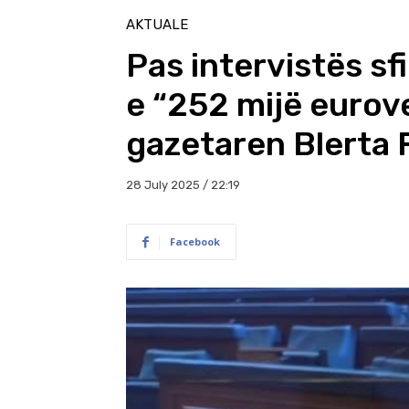
AKTUALE
Pas intervistës sf
e “252 mijë eurov
gazetaren Blerta 
28 July 2025 / 22:19
Facebook