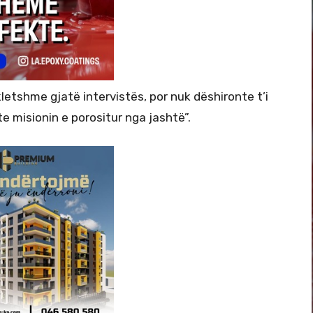
kletshme gjatë intervistës, por nuk dëshironte t’i
e misionin e porositur nga jashtë”.