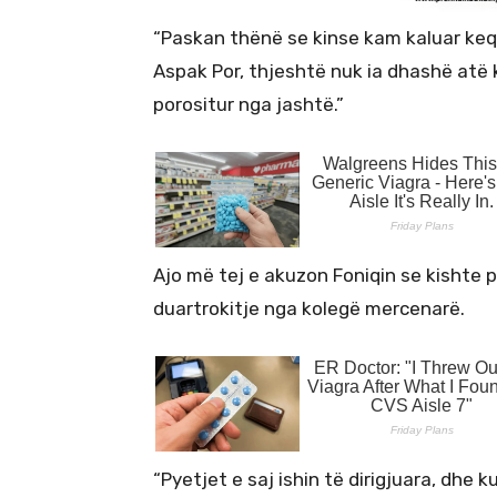
“Paskan thënë se kinse kam kaluar keq
Aspak Por, thjeshtë nuk ia dhashë atë 
porositur nga jashtë.”
Ajo më tej e akuzon Foniqin se kishte p
duartrokitje nga kolegë mercenarë.
“Pyetjet e saj ishin të dirigjuara, dhe k