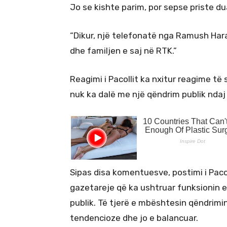
Jo se kishte parim, por sepse priste dua
“Dikur, një telefonatë nga Ramush Hara
dhe familjen e saj në RTK.”
Reagimi i Pacollit ka nxitur reagime të
nuk ka dalë me një qëndrim publik ndaj 
Sipas disa komentuesve, postimi i Pacol
gazetareje që ka ushtruar funksionin e 
publik. Të tjerë e mbështesin qëndrimi
tendencioze dhe jo e balancuar.