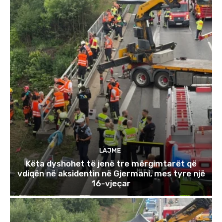
LAJME
Këta dyshohet të jenë tre mërgimtarët që
vdiqën në aksidentin në Gjermani, mes tyre një
16-vjeçar