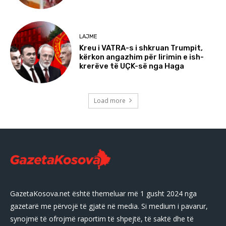
LAJME
Kreu i VATRA-s i shkruan Trumpit,
kërkon angazhim për lirimin e ish-
krerëve të UÇK-së nga Haga
Load more
GazetaKosova.net është themeluar më 1 gusht 2024 nga
gazetarë me përvojë të gjatë në media. Si medium i pavarur,
synojmë të ofrojmë raportim të shpejtë, të saktë dhe të