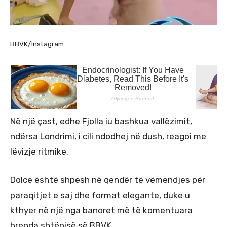
BBVK/Instagram
Në një çast, edhe Fjolla iu bashkua vallëzimit,
ndërsa Londrimi, i cili ndodhej në dush, reagoi me
lëvizje ritmike.
Dolce është shpesh në qendër të vëmendjes për
paraqitjet e saj dhe format elegante, duke u
kthyer në një nga banoret më të komentuara
brenda shtëpisë së BBVK.