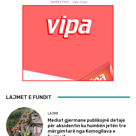
- MARKETING - Vipa Chips
LAJMET E FUNDIT
LAJME
Mediat gjermane publikojnë detaje
për aksidentin ku humbën jetën tre
mërgimtarë nga Komogllava e