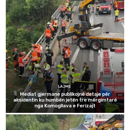
LAJME
Mediat gjermane publikojnë detaje për
aksidentin ku humbën jetën tre mërgimtarë
nga Komogllava e Ferizajt