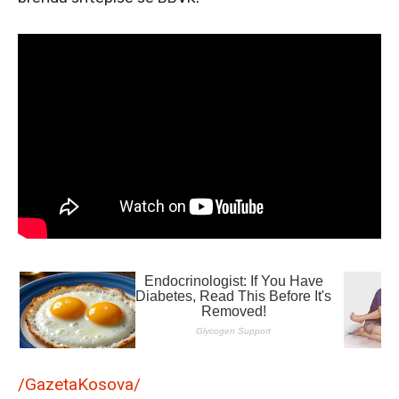
/GazetaKosova/