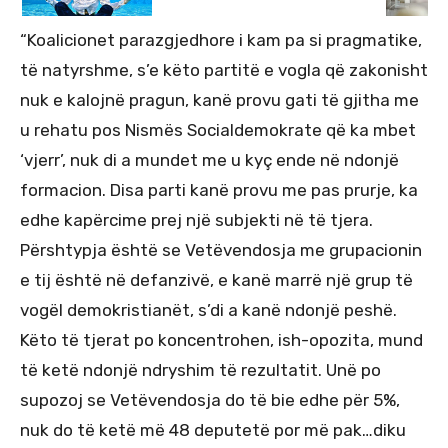
“Koalicionet parazgjedhore i kam pa si pragmatike,
të natyrshme, s’e këto partitë e vogla që zakonisht
nuk e kalojnë pragun, kanë provu gati të gjitha me
u rehatu pos Nismës Socialdemokrate që ka mbet
‘vjerr’, nuk di a mundet me u kyç ende në ndonjë
formacion. Disa parti kanë provu me pas prurje, ka
edhe kapërcime prej një subjekti në të tjera.
Përshtypja është se Vetëvendosja me grupacionin
e tij është në defanzivë, e kanë marrë një grup të
vogël demokristianët, s’di a kanë ndonjë peshë.
Këto të tjerat po koncentrohen, ish-opozita, mund
të ketë ndonjë ndryshim të rezultatit. Unë po
supozoj se Vetëvendosja do të bie edhe për 5%,
nuk do të ketë më 48 deputetë por më pak…diku