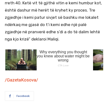
rreth 40. Ketë vit të gjithë vitin e kemi humbur kot,
është dashur më herët të kryhet ky proces. Tre
zgjedhje i kemi patur sivjet së bashku me lokalet
ndërkaq me gjasë do t’i kemi edhe një palë
zgjedhje në pranverë edhe s’di a do të dalim lehtë
nga kjo krizë” deklaroi Maliqi.
/GazetaKosova/
Facebook