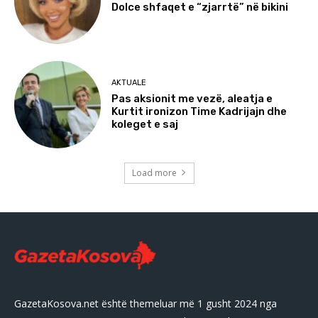
Dolce shfaqet e “zjarrtë” në bikini
AKTUALE
Pas aksionit me vezë, aleatja e
Kurtit ironizon Time Kadrijajn dhe
koleget e saj
Load more
GazetaKosova.net është themeluar më 1 gusht 2024 nga