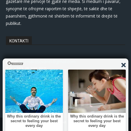
gazetarë me përvojë të gjatë në media. Si medium i pavarur,
synojmë të ofrojmë raportim të shpejtë, të saktë dhe të
paanshëm, gjithmonë në shërbim të informimit të drejtë të
publikut.
KONTAKTI
E-Mail:
gazetakosovanet@gmail.com
Tel: +383 45 339 807
© Copyright - 2025 Gazetakosova.net
Zhvilluar nga:
DPs-Web