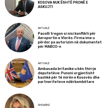
KOSOVA NUK ËSHTË PRONË E
ASKUJT!
AKTUALE
Pacolli tregon si nisi konflikti për
Aeroportin e Vlorës: Firma ime u
përdor pa autorizim në dokumentet
për MABCO-n
AKTUALE
Ambasada britanike u bën thirrje
deputetëve: Punoni urgjentisht
bashkë për të mirën e Kosovës dhe
partneriteteve ndërkombëtare
SHOWBIZ