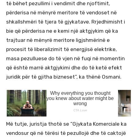
të bëhet pezullimi i vendimit dhe njoftimit,
përderisa në mënyrë meritore të vendoset në
shkallshmëri të tjera të gjykatave. Rrjedhimisht i
bie që përderisa ne e kemi një aktgjykim që ka
trajtuar në mënyrë meritore ligjshmërinë e
procesit të liberalizimit të energjisë elektrike,
masa pezulluese do të vjen në fuqi në momentin
që është marrë aktgjykimi dhe do të ketë efekt
juridik për të gjitha bizneset”, ka thënë Osmani.
Më tutje, juristja thotë se “Gjykata Komerciale ka
vendosur që në tërësi të pezullojë dhe të caktojë