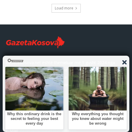
Load more
GazetaKosova.net është themeluar më 1 gusht 2024 nga
gazetarë me përvojë të gjatë në media. Si medium i pavarur,
synojmë të ofrojmë raportim të shpejtë, të saktë dhe të
paanshëm, gjithmonë në shërbim të informimit të drejtë të
publikut.
KONTAKTI
E-Mail:
gazetakosovanet@gmail.com