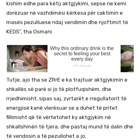
kishim edhe para këtij aktgjykimi, sepse ne kemi
dorëzuar në vazhdimësi kërkesa për caktimin e
masës pezulluese ndaj vendimin dhe njoftimit të
KEDS”, tha Osmani
Tutje, ajo tha se ZRrE e ka trajtuar aktgjykimin e
shkallës së parë si jo të plotfuqishëm, dhe
rrjedhimisht, sipas saj, zyrtarët e rregullatorit të
energjisë kanë vlerësuar se a duhet të pritet
fillimisht që të vërtetohet ky aktgjykim në
shkallshmëri të tjera, dhe pastaj mund të dalin dhe
të vendosin a të pezullohet a jo.