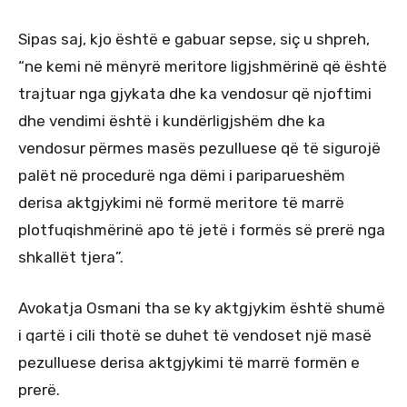
Sipas saj, kjo është e gabuar sepse, siç u shpreh,
“ne kemi në mënyrë meritore ligjshmërinë që është
trajtuar nga gjykata dhe ka vendosur që njoftimi
dhe vendimi është i kundërligjshëm dhe ka
vendosur përmes masës pezulluese që të sigurojë
palët në procedurë nga dëmi i pariparueshëm
derisa aktgjykimi në formë meritore të marrë
plotfuqishmërinë apo të jetë i formës së prerë nga
shkallët tjera”.
Avokatja Osmani tha se ky aktgjykim është shumë
i qartë i cili thotë se duhet të vendoset një masë
pezulluese derisa aktgjykimi të marrë formën e
prerë.