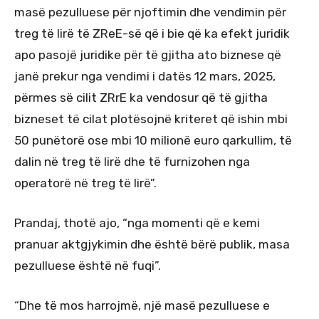
masë pezulluese për njoftimin dhe vendimin për
treg të lirë të ZReE-së që i bie që ka efekt juridik
apo pasojë juridike për të gjitha ato biznese që
janë prekur nga vendimi i datës 12 mars, 2025,
përmes së cilit ZRrE ka vendosur që të gjitha
bizneset të cilat plotësojnë kriteret që ishin mbi
50 punëtorë ose mbi 10 milionë euro qarkullim, të
dalin në treg të lirë dhe të furnizohen nga
operatorë në treg të lirë”.
Prandaj, thotë ajo, “nga momenti që e kemi
pranuar aktgjykimin dhe është bërë publik, masa
pezulluese është në fuqi”.
“Dhe të mos harrojmë, një masë pezulluese e