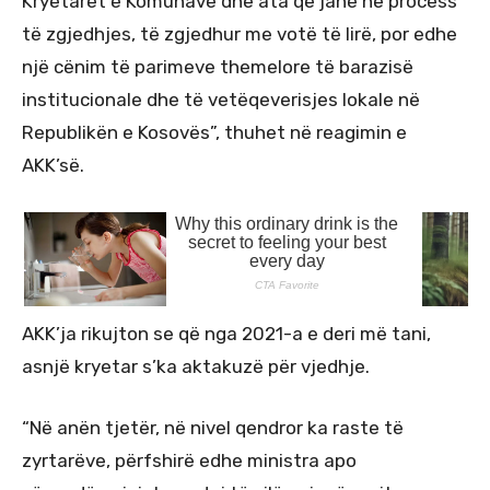
Kryetarët e Komunave dhe ata që janë në process
të zgjedhjes, të zgjedhur me votë të lirë, por edhe
një cënim të parimeve themelore të barazisë
institucionale dhe të vetëqeverisjes lokale në
Republikën e Kosovës”, thuhet në reagimin e
AKK’së.
AKK’ja rikujton se që nga 2021-a e deri më tani,
asnjë kryetar s’ka aktakuzë për vjedhje.
“Në anën tjetër, në nivel qendror ka raste të
zyrtarëve, përfshirë edhe ministra apo