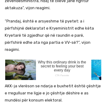
zëvendësministra, ndaj të cilëve janë ngritur
aktakuza”, vijon reagimi.
“Prandaj, është e arsyeshme të pyetet: a i
përfshijnë deklaratat e Kryeministrit edhe këta
Kryetarë të zgjedhur që në raundin e parë,
përfshirë edhe ata nga partia e VV-së?”, vijon
reagimi.
AKK-ja vlerëson se ndarja e buxhetit është çështje
e rregulluar me ligje e jo çështje dëshire e as
mundësi për konsum elektoral.