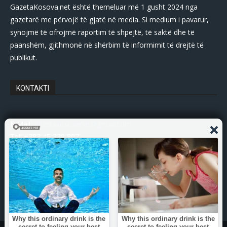
GazetaKosova.net është themeluar më 1 gusht 2024 nga
gazetarë me përvojë të gjatë në media. Si medium i pavarur,
synojmë të ofrojmë raportim të shpejtë, të saktë dhe të
paanshëm, gjithmonë në shërbim të informimit të drejtë të
publikut.
KONTAKTI
E-Mail:
gazetakosovanet@gmail.com
Tel: +383 45 339 807