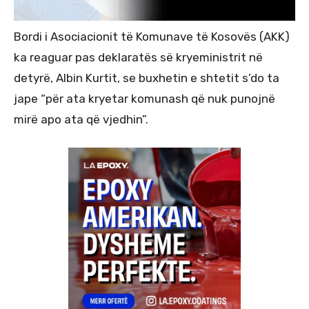
Bordi i Asociacionit të Komunave të Kosovës (AKK)
ka reaguar pas deklaratës së kryeministrit në
detyrë, Albin Kurtit, se buxhetin e shtetit s’do ta
jape “për ata kryetar komunash që nuk punojnë
mirë apo ata që vjedhin”.