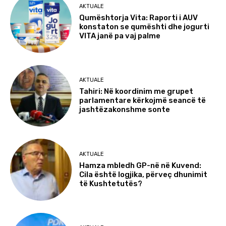
AKTUALE
Qumështorja Vita: Raporti i AUV
konstaton se qumështi dhe jogurti
VITA janë pa vaj palme
AKTUALE
Tahiri: Në koordinim me grupet
parlamentare kërkojmë seancë të
jashtëzakonshme sonte
AKTUALE
Hamza mbledh GP-në në Kuvend:
Cila është logjika, përveç dhunimit
të Kushtetutës?