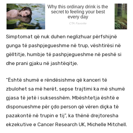
Simptomat që nuk duhen neglizhuar përfshijnë
gunga të pashpjegueshme në trup, vështirësi në
gëlltitje, humbje të pashpjegueshme në peshë si
dhe prani gjaku në jashtëqitje.
“Është shumë e rëndësishme që kanceri të
zbulohet sa më herët, sepse trajtimi ka më shumë
gjasa të jetë i suksesshëm. Mbështetja është e
disponueshme për çdo person që vëren diçka të
pazakontë në trupin e tij”, ka thënë drejtoresha
ekzekutive e Cancer Research UK, Michelle Mitchell.