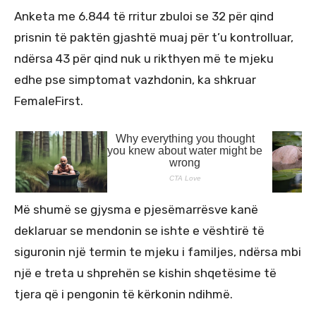
Anketa me 6.844 të rritur zbuloi se 32 për qind
prisnin të paktën gjashtë muaj për t’u kontrolluar,
ndërsa 43 për qind nuk u rikthyen më te mjeku
edhe pse simptomat vazhdonin, ka shkruar
FemaleFirst.
Më shumë se gjysma e pjesëmarrësve kanë
deklaruar se mendonin se ishte e vështirë të
siguronin një termin te mjeku i familjes, ndërsa mbi
një e treta u shprehën se kishin shqetësime të
tjera që i pengonin të kërkonin ndihmë.