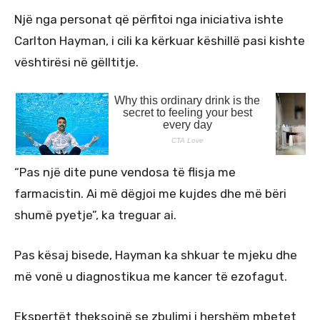
Një nga personat që përfitoi nga iniciativa ishte
Carlton Hayman, i cili ka kërkuar këshillë pasi kishte
vështirësi në gëlltitje.
“Pas një dite pune vendosa të flisja me
farmacistin. Ai më dëgjoi me kujdes dhe më bëri
shumë pyetje”, ka treguar ai.
Pas kësaj bisede, Hayman ka shkuar te mjeku dhe
më vonë u diagnostikua me kancer të ezofagut.
Ekspertët theksojnë se zbulimi i hershëm mbetet