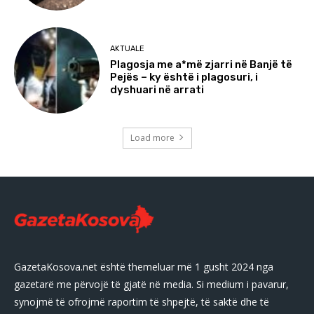
AKTUALE
Plagosja me a*më zjarri në Banjë të
Pejës – ky është i plagosuri, i
dyshuari në arrati
Load more
GazetaKosova.net është themeluar më 1 gusht 2024 nga
gazetarë me përvojë të gjatë në media. Si medium i pavarur,
synojmë të ofrojmë raportim të shpejtë, të saktë dhe të