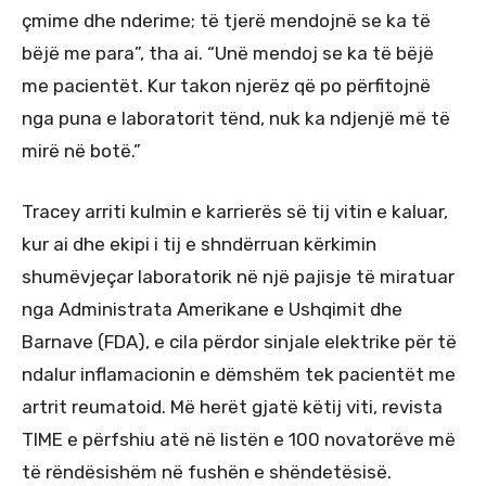
çmime dhe nderime; të tjerë mendojnë se ka të
bëjë me para”, tha ai. “Unë mendoj se ka të bëjë
me pacientët. Kur takon njerëz që po përfitojnë
nga puna e laboratorit tënd, nuk ka ndjenjë më të
mirë në botë.”
Tracey arriti kulmin e karrierës së tij vitin e kaluar,
kur ai dhe ekipi i tij e shndërruan kërkimin
shumëvjeçar laboratorik në një pajisje të miratuar
nga Administrata Amerikane e Ushqimit dhe
Barnave (FDA), e cila përdor sinjale elektrike për të
ndalur inflamacionin e dëmshëm tek pacientët me
artrit reumatoid. Më herët gjatë këtij viti, revista
TIME e përfshiu atë në listën e 100 novatorëve më
të rëndësishëm në fushën e shëndetësisë.