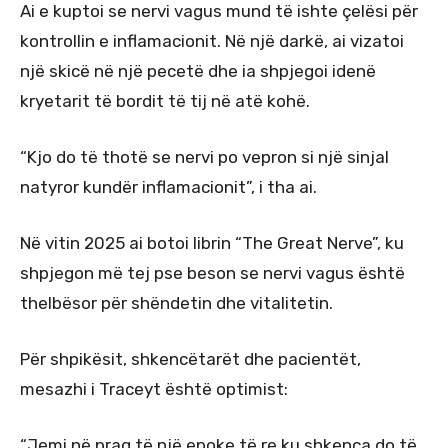
Ai e kuptoi se nervi vagus mund të ishte çelësi për
kontrollin e inflamacionit. Në një darkë, ai vizatoi
një skicë në një pecetë dhe ia shpjegoi idenë
kryetarit të bordit të tij në atë kohë.
“Kjo do të thotë se nervi po vepron si një sinjal
natyror kundër inflamacionit”, i tha ai.
Në vitin 2025 ai botoi librin “The Great Nerve”, ku
shpjegon më tej pse beson se nervi vagus është
thelbësor për shëndetin dhe vitalitetin.
Për shpikësit, shkencëtarët dhe pacientët,
mesazhi i Traceyt është optimist:
“Jemi në prag të një epoke të re ku shkenca do të