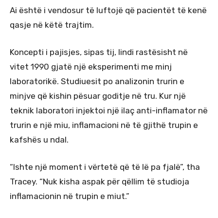
Ai është i vendosur të luftojë që pacientët të kenë
qasje në këtë trajtim.
Koncepti i pajisjes, sipas tij, lindi rastësisht në
vitet 1990 gjatë një eksperimenti me minj
laboratorikë. Studiuesit po analizonin trurin e
minjve që kishin pësuar goditje në tru. Kur një
teknik laboratori injektoi një ilaç anti-inflamator në
trurin e një miu, inflamacioni në të gjithë trupin e
kafshës u ndal.
“Ishte një moment i vërtetë që të lë pa fjalë”, tha
Tracey. “Nuk kisha aspak për qëllim të studioja
inflamacionin në trupin e miut.”