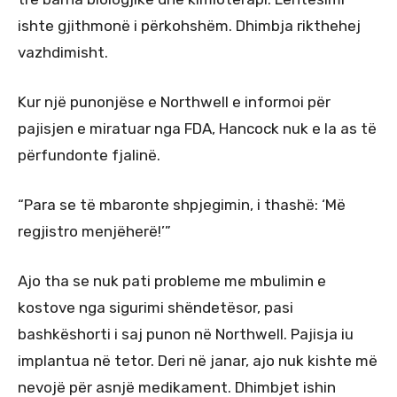
ishte gjithmonë i përkohshëm. Dhimbja rikthehej
vazhdimisht.
Kur një punonjëse e Northwell e informoi për
pajisjen e miratuar nga FDA, Hancock nuk e la as të
përfundonte fjalinë.
“Para se të mbaronte shpjegimin, i thashë: ‘Më
regjistro menjëherë!’”
Ajo tha se nuk pati probleme me mbulimin e
kostove nga sigurimi shëndetësor, pasi
bashkëshorti i saj punon në Northwell. Pajisja iu
implantua në tetor. Deri në janar, ajo nuk kishte më
nevojë për asnjë medikament. Dhimbjet ishin