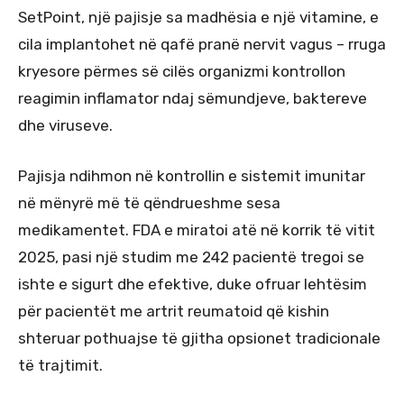
SetPoint, një pajisje sa madhësia e një vitamine, e
cila implantohet në qafë pranë nervit vagus – rruga
kryesore përmes së cilës organizmi kontrollon
reagimin inflamator ndaj sëmundjeve, baktereve
dhe viruseve.
Pajisja ndihmon në kontrollin e sistemit imunitar
në mënyrë më të qëndrueshme sesa
medikamentet. FDA e miratoi atë në korrik të vitit
2025, pasi një studim me 242 pacientë tregoi se
ishte e sigurt dhe efektive, duke ofruar lehtësim
për pacientët me artrit reumatoid që kishin
shteruar pothuajse të gjitha opsionet tradicionale
të trajtimit.