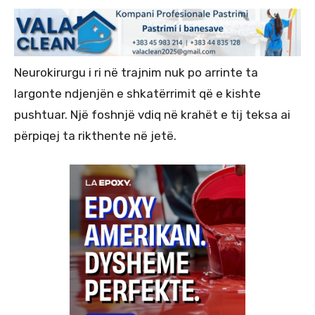
Neurokirurgu i ri në trajnim nuk po arrinte ta
largonte ndjenjën e shkatërrimit që e kishte
pushtuar. Një foshnjë vdiq në krahët e tij teksa ai
përpiqej ta rikthente në jetë.