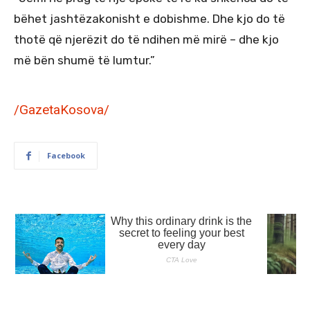
bëhet jashtëzakonisht e dobishme. Dhe kjo do të
thotë që njerëzit do të ndihen më mirë – dhe kjo
më bën shumë të lumtur.”
/GazetaKosova/
Facebook