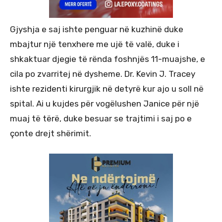
Gjyshja e saj ishte penguar në kuzhinë duke
mbajtur një tenxhere me ujë të valë, duke i
shkaktuar djegie të rënda foshnjës 11-muajshe, e
cila po zvarritej në dysheme. Dr. Kevin J. Tracey
ishte rezidenti kirurgjik në detyrë kur ajo u soll në
spital. Ai u kujdes për vogëlushen Janice për një
muaj të tërë, duke besuar se trajtimi i saj po e
çonte drejt shërimit.