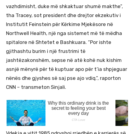
vazhdimisht, duke më shkaktuar shumë makthe”,
tha Tracey, sot president dhe drejtor ekzekutiv i
Institutit Feinstein për Kërkime Mjekësore në
Northwell Health, një nga sistemet më të mëdha
spitalore në Shtetet e Bashkuara. “Por ishte
gjithashtu burim i një frustrimi të
jashtëzakonshëm, sepse në atë kohë nuk kishim
asnjë mënyrë për të kuptuar apo për t’ia shpjeguar
nënës dhe gjyshes së saj pse ajo vdiq.”, raporton
CNN – transmeton Sinjali.
Vdekja e vitit 1985 ndryshoi rrjedhën e karrierës së