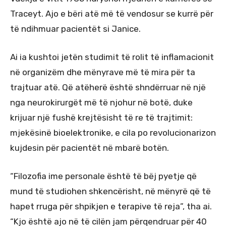
Traceyt. Ajo e bëri atë më të vendosur se kurrë për
të ndihmuar pacientët si Janice.
Ai ia kushtoi jetën studimit të rolit të inflamacionit
në organizëm dhe mënyrave më të mira për ta
trajtuar atë. Që atëherë është shndërruar në një
nga neurokirurgët më të njohur në botë, duke
krijuar një fushë krejtësisht të re të trajtimit:
mjekësinë bioelektronike, e cila po revolucionarizon
kujdesin për pacientët në mbarë botën.
“Filozofia ime personale është të bëj pyetje që
mund të studiohen shkencërisht, në mënyrë që të
hapet rruga për shpikjen e terapive të reja”, tha ai.
“Kjo është ajo në të cilën jam përqendruar për 40