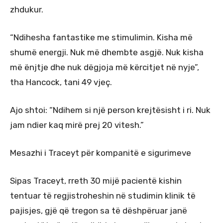
zhdukur.
“Ndihesha fantastike me stimulimin. Kisha më
shumë energji. Nuk më dhembte asgjë. Nuk kisha
më ënjtje dhe nuk dëgjoja më kërcitjet në nyje”,
tha Hancock, tani 49 vjeç.
Ajo shtoi: “Ndihem si një person krejtësisht i ri. Nuk
jam ndier kaq mirë prej 20 vitesh.”
Mesazhi i Traceyt për kompanitë e sigurimeve
Sipas Traceyt, rreth 30 mijë pacientë kishin
tentuar të regjistroheshin në studimin klinik të
pajisjes, gjë që tregon sa të dëshpëruar janë