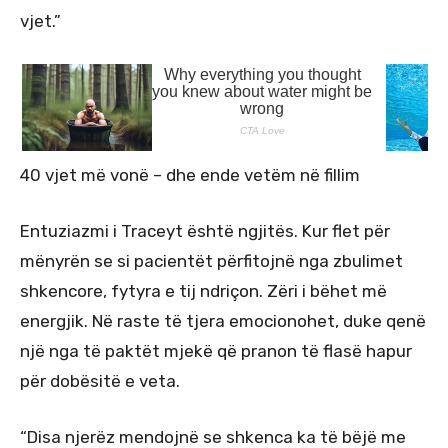
vjet.”
40 vjet më vonë – dhe ende vetëm në fillim
Entuziazmi i Traceyt është ngjitës. Kur flet për
mënyrën se si pacientët përfitojnë nga zbulimet
shkencore, fytyra e tij ndriçon. Zëri i bëhet më
energjik. Në raste të tjera emocionohet, duke qenë
një nga të paktët mjekë që pranon të flasë hapur
për dobësitë e veta.
“Disa njerëz mendojnë se shkenca ka të bëjë me