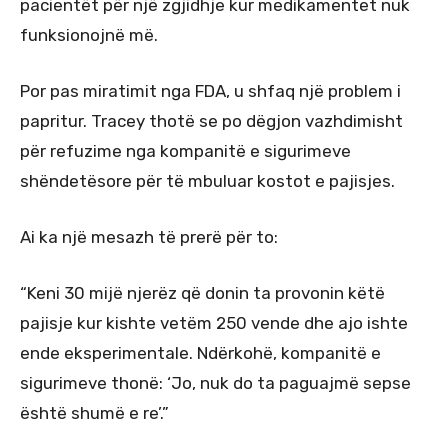
pacientët për një zgjidhje kur medikamentet nuk
funksionojnë më.
Por pas miratimit nga FDA, u shfaq një problem i
papritur. Tracey thotë se po dëgjon vazhdimisht
për refuzime nga kompanitë e sigurimeve
shëndetësore për të mbuluar kostot e pajisjes.
Ai ka një mesazh të prerë për to:
“Keni 30 mijë njerëz që donin ta provonin këtë
pajisje kur kishte vetëm 250 vende dhe ajo ishte
ende eksperimentale. Ndërkohë, kompanitë e
sigurimeve thonë: ‘Jo, nuk do ta paguajmë sepse
është shumë e re’.”