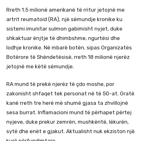
Rreth 1.5 milionë amerikanë të rritur jetojnë me
artrit reumatoid (RA), një sëmundje kronike ku
sistemi imunitar sulmon gabimisht nyjet, duke
shkaktuar ënjtje të dhimbshme, ngurtësi dhe
lodhje kronike. Në mbarë botën, sipas Organizatës
Botërore të Shëndetësisë, rreth 18 milionë njerëz
jetojnë me këtë sëmundje.
RA mund të prekë njerëz të çdo moshe, por
zakonisht shfaqet tek personat në të 50-at. Gratë
kanë rreth tre herë më shumë gjasa ta zhvillojnë
sesa burrat. Inflamacioni mund të përhapet përtej
nyjeve, duke prekur zemrën, mushkëritë, lëkurën,
sytë dhe enët e gjakut. Aktualisht nuk ekziston një
kurë përfundimtare.