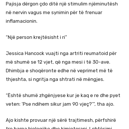
Pajisja dërgon çdo ditë një stimulim njëminutësh
në nervin vagus me synimin për të frenuar
inflamacionin.
“Një person krejtësisht i ri”
Jessica Hancock vuajti nga artriti reumatoid për
më shumë se 12 vjet, që nga mesi i të 30-ave.
Dhimbja e shoqëronte edhe në veprimet më të
thjeshta, si ngritja nga shtrati në mëngjes.
“Është shumë zhgënjyese kur je kaq e re dhe pyet
veten: ‘Pse ndihem sikur jam 90 vjeç?’”, tha ajo.
Ajo kishte provuar një sërë trajtimesh, përfshirë
tre barna biologjike dhe kimioterapi. Lehtësimi