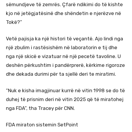
sëmundjeve të zemrës. Çfarë ndikimi do të kishte
kjo në jetëgjatësinë dhe shëndetin e njerëzve në
Tokë?”
Vetë pajisja ka një histori të veçantë. Ajo lindi nga
një zbulim i rastësishëm në laboratorin e tij dhe
nga një skicë e vizatuar në një pecetë tavoline. U
deshën përkushtim i pandërprerë, kërkime rigoroze
dhe dekada durimi për ta sjellë deri te miratimi.
“Nuk e kisha imagjinuar kurrë në vitin 1998 se do të
duhej të prisnim deri në vitin 2025 që të miratohej
nga FDA”, tha Tracey për CNN.
FDA miraton sistemin SetPoint