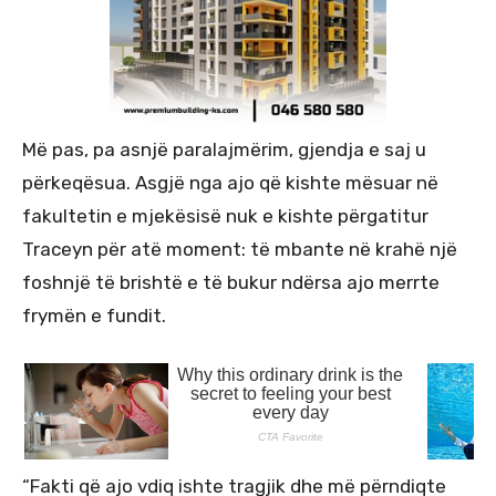
Më pas, pa asnjë paralajmërim, gjendja e saj u
përkeqësua. Asgjë nga ajo që kishte mësuar në
fakultetin e mjekësisë nuk e kishte përgatitur
Traceyn për atë moment: të mbante në krahë një
foshnjë të brishtë e të bukur ndërsa ajo merrte
frymën e fundit.
“Fakti që ajo vdiq ishte tragjik dhe më përndiqte