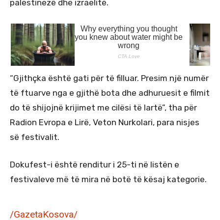
palestinezë dhe izraelitë.
“Gjithçka është gati për të filluar. Presim një numër
të ftuarve nga e gjithë bota dhe adhuruesit e filmit
do të shijojnë krijimet me cilësi të lartë”, tha për
Radion Evropa e Lirë, Veton Nurkolari, para nisjes
së festivalit.
Dokufest-i është renditur i 25-ti në listën e
festivaleve më të mira në botë të kësaj kategorie.
/GazetaKosova/