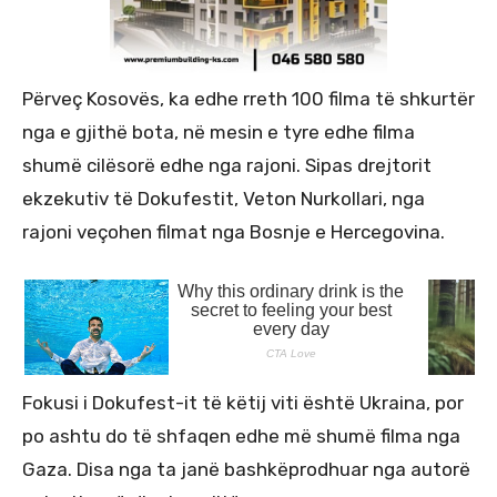
Përveç Kosovës, ka edhe rreth 100 filma të shkurtër
nga e gjithë bota, në mesin e tyre edhe filma
shumë cilësorë edhe nga rajoni. Sipas drejtorit
ekzekutiv të Dokufestit, Veton Nurkollari, nga
rajoni veçohen filmat nga Bosnje e Hercegovina.
Fokusi i Dokufest-it të këtij viti është Ukraina, por
po ashtu do të shfaqen edhe më shumë filma nga
Gaza. Disa nga ta janë bashkëprodhuar nga autorë