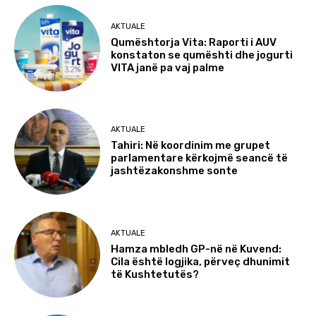
AKTUALE
Qumështorja Vita: Raporti i AUV
konstaton se qumështi dhe jogurti
VITA janë pa vaj palme
AKTUALE
Tahiri: Në koordinim me grupet
parlamentare kërkojmë seancë të
jashtëzakonshme sonte
AKTUALE
Hamza mbledh GP-në në Kuvend:
Cila është logjika, përveç dhunimit
të Kushtetutës?