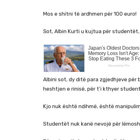
Mos e shitni të ardhmen për 100 euro!
Sot, Albin Kurti u kujtua për studentët,
Albini sot, dy ditë para zgjedhjeve për
heshtjen e rinisë, për t’i kthyer studen
Kjo nuk është ndihmë, është manipulim
Studentët nuk kanë nevojë për lëmoshë