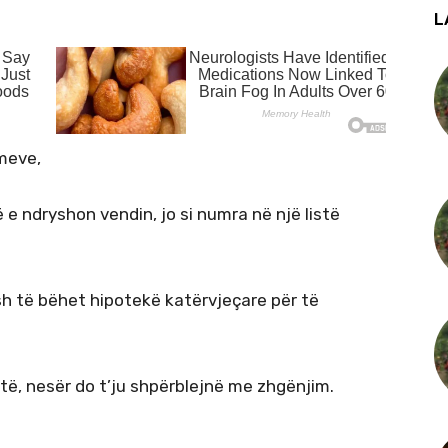
L
meve,
ë e ndryshon vendin, jo si numra në një listë
sh të bëhet hipotekë katërvjeçare për të
otë, nesër do t’ju shpërblejnë me zhgënjim.