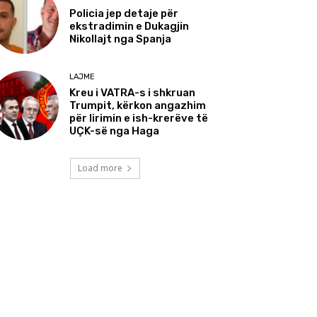
Policia jep detaje për
ekstradimin e Dukagjin
Nikollajt nga Spanja
LAJME
Kreu i VATRA-s i shkruan
Trumpit, kërkon angazhim
për lirimin e ish-krerëve të
UÇK-së nga Haga
Load more