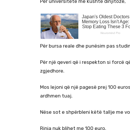
Për universitete me kushte dinjitoze,
Për bursa reale dhe punësim pas studi
Për një qeveri që i respekton si forcë q
zgjedhore.
Mos lejoni që një pagesë prej 100 euro
ardhmen tuaj.
Nëse sot e shpërbleni këtë tallje me v
Rinia nuk blihet me 100 euro.