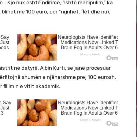
re… Kjo nuk është ndihmë, është manipulim,” ka
 blihet me 100 euro, por “ngrihet, flet dhe nuk
strit në detyrë, Albin Kurti, se janë procesuar
ërfitojnë shumën e njëhershme prej 100 eurosh,
illimin e vitit akademik.