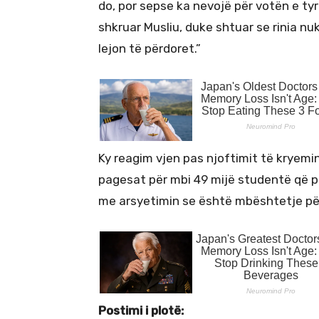
do, por sepse ka nevojë për votën e ty
shkruar Musliu, duke shtuar se rinia nuk
lejon të përdoret.”
Ky reagim vjen pas njoftimit të kryemini
pagesat për mbi 49 mijë studentë që p
me arsyetimin se është mbështetje për f
Postimi i plotë: