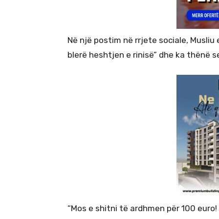
Në një postim në rrjete sociale, Musliu 
blerë heshtjen e rinisë” dhe ka thënë s
“Mos e shitni të ardhmen për 100 euro! S