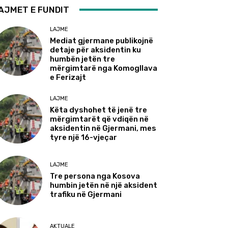
AJMET E FUNDIT
LAJME
Mediat gjermane publikojnë
detaje për aksidentin ku
humbën jetën tre
mërgimtarë nga Komogllava
e Ferizajt
LAJME
Këta dyshohet të jenë tre
mërgimtarët që vdiqën në
aksidentin në Gjermani, mes
tyre një 16-vjeçar
LAJME
Tre persona nga Kosova
humbin jetën në një aksident
trafiku në Gjermani
AKTUALE