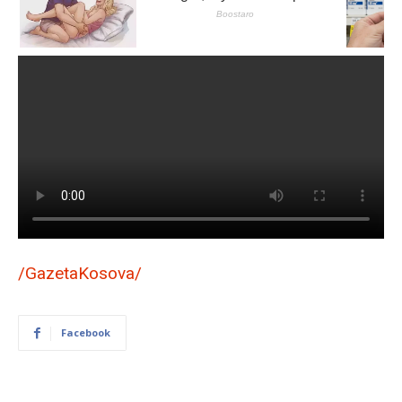
/GazetaKosova/
Facebook