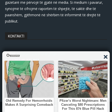
gazetarë me përvojë të gjatë në media. Si medium i pavarur,
synojmë të ofrojmë raportim të shpejtë, të saktë dhe të
paanshëm, gjithmonë në shërbim të informimit të drejtë të
publikut.
KONTAKTI
E-Mail:
gazetakosovanet@gmail.com
Tel: +383 45 339 807
© Copyright - 2025 Gazetakosova.net
Zhvilluar nga:
DPs-Web