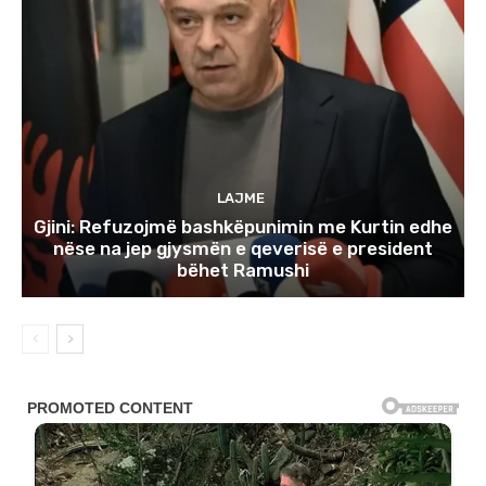
LAJME
Gjini: Refuzojmë bashkëpunimin me Kurtin edhe
nëse na jep gjysmën e qeverisë e president
bëhet Ramushi