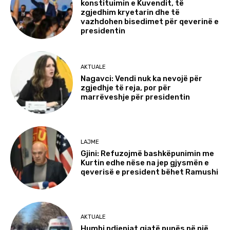
konstituimin e Kuvendit, të
zgjedhim kryetarin dhe të
vazhdohen bisedimet për qeverinë e
presidentin
AKTUALE
Nagavci: Vendi nuk ka nevojë për
zgjedhje të reja, por për
marrëveshje për presidentin
LAJME
Gjini: Refuzojmë bashkëpunimin me
Kurtin edhe nëse na jep gjysmën e
qeverisë e president bëhet Ramushi
AKTUALE
Humbi ndjenjat gjatë punës në një