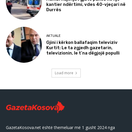
kantier ndërtimi, vdes 40-vjeçari në
Durrës
AKTUALE
Gjini i kërkon ballafaqim televiziv
Kurtit: Le ta zgjedh gazetarin,
televizionin, le t’na dëgjojë populli
Load more
GazetaKosova.net është themeluar më 1 gusht 2024 nga