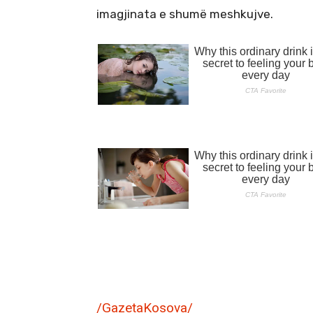
imagjinata e shumë meshkujve.
/GazetaKosova/