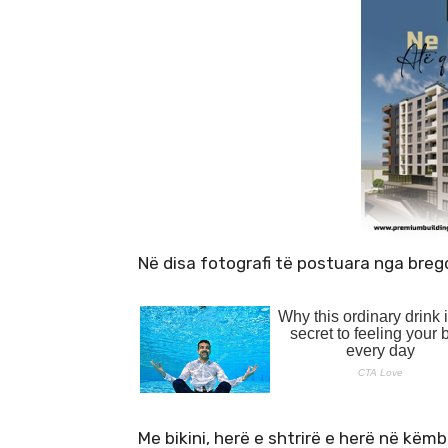
Në disa fotografi të postuara nga bregde
Me bikini, herë e shtrirë e herë në kë