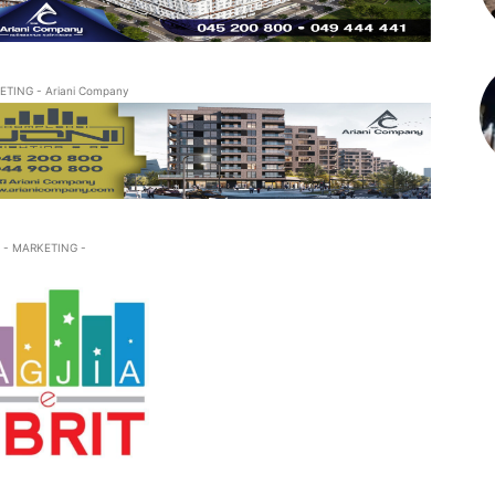
ETING - Ariani Company
- MARKETING -