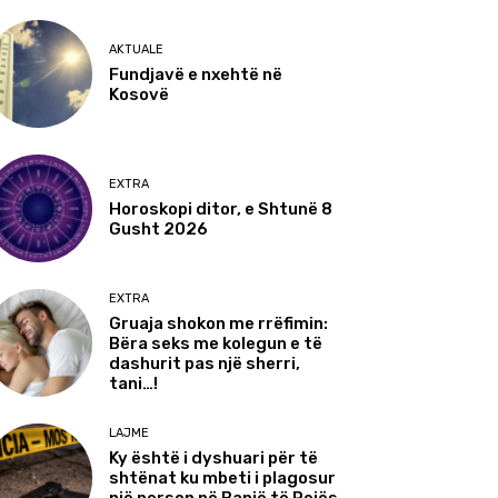
AKTUALE
Fundjavë e nxehtë në
Kosovë
EXTRA
Horoskopi ditor, e Shtunë 8
Gusht 2026
EXTRA
Gruaja shokon me rrëfimin:
Bëra seks me kolegun e të
dashurit pas një sherri,
tani…!
LAJME
Ky është i dyshuari për të
shtënat ku mbeti i plagosur