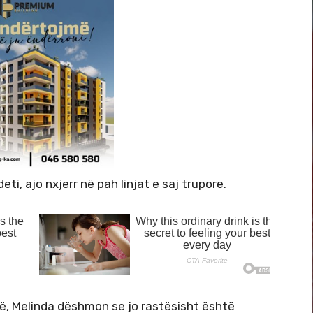
ti, ajo nxjerr në pah linjat e saj trupore.
mbë, Melinda dëshmon se jo rastësisht është