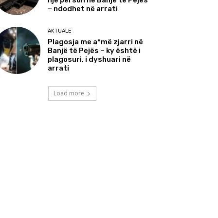
një person në Banjë të Pejës
– ndodhet në arrati
AKTUALE
Plagosja me a*më zjarri në
Banjë të Pejës – ky është i
plagosuri, i dyshuari në
arrati
Load more