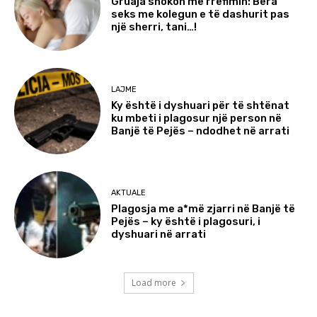
Gruaja shokon me rrëfimin: Bëra
seks me kolegun e të dashurit pas
një sherri, tani…!
LAJME
Ky është i dyshuari për të shtënat
ku mbeti i plagosur një person në
Banjë të Pejës – ndodhet në arrati
AKTUALE
Plagosja me a*më zjarri në Banjë të
Pejës – ky është i plagosuri, i
dyshuari në arrati
Load more