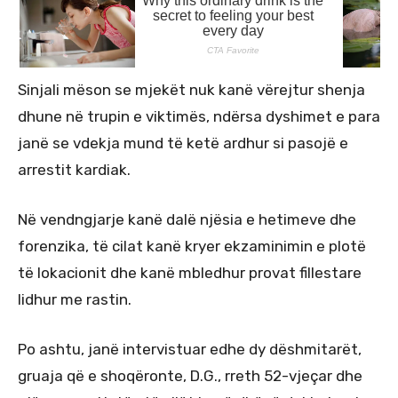
Sinjali mëson se mjekët nuk kanë vërejtur shenja
dhune në trupin e viktimës, ndërsa dyshimet e para
janë se vdekja mund të ketë ardhur si pasojë e
arrestit kardiak.
Në vendngjarje kanë dalë njësia e hetimeve dhe
forenzika, të cilat kanë kryer ekzaminimin e plotë
të lokacionit dhe kanë mbledhur provat fillestare
lidhur me rastin.
Po ashtu, janë intervistuar edhe dy dëshmitarët,
gruaja që e shoqëronte, D.G., rreth 52-vjeçar dhe