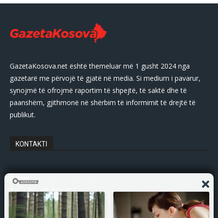
GazetaKosova.net është themeluar më 1 gusht 2024 nga
gazetarë me përvojë të gjatë në media. Si medium i pavarur,
synojmë të ofrojmë raportim të shpejtë, të saktë dhe të
paanshëm, gjithmonë në shërbim të informimit të drejtë të
publikut.
KONTAKTI
E-Mail:
gazetakosovanet@gmail.com
Tel: +383 45 339 807