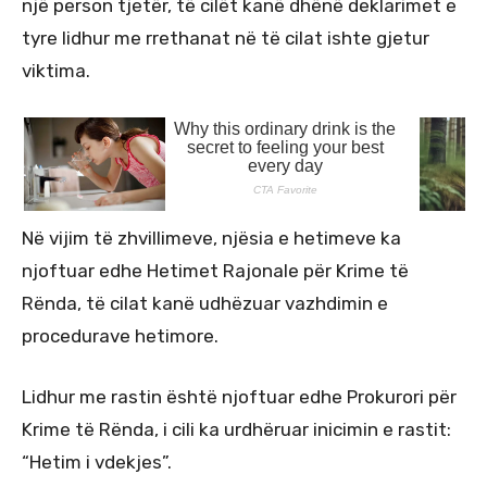
një person tjetër, të cilët kanë dhënë deklarimet e
tyre lidhur me rrethanat në të cilat ishte gjetur
viktima.
Në vijim të zhvillimeve, njësia e hetimeve ka
njoftuar edhe Hetimet Rajonale për Krime të
Rënda, të cilat kanë udhëzuar vazhdimin e
procedurave hetimore.
Lidhur me rastin është njoftuar edhe Prokurori për
Krime të Rënda, i cili ka urdhëruar inicimin e rastit:
“Hetim i vdekjes”.