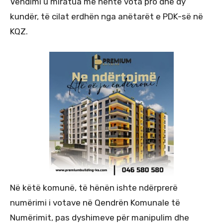
Vendimi u miratua me nëntë vota pro dhe dy
kundër, të cilat erdhën nga anëtarët e PDK-së në
KQZ.
Në këtë komunë, të hënën ishte ndërprerë
numërimi i votave në Qendrën Komunale të
Numërimit, pas dyshimeve për manipulim dhe