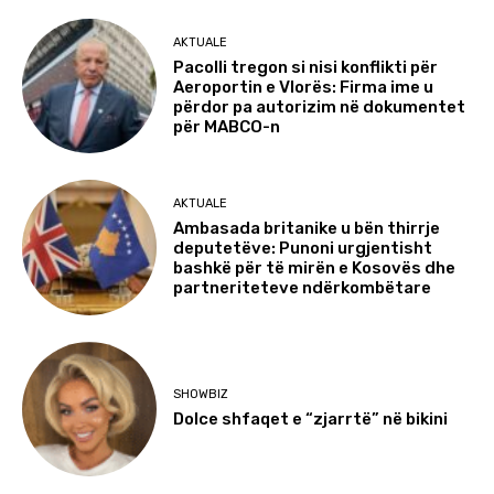
AKTUALE
Pacolli tregon si nisi konflikti për
Aeroportin e Vlorës: Firma ime u
përdor pa autorizim në dokumentet
për MABCO-n
AKTUALE
Ambasada britanike u bën thirrje
deputetëve: Punoni urgjentisht
bashkë për të mirën e Kosovës dhe
partneriteteve ndërkombëtare
SHOWBIZ
Dolce shfaqet e “zjarrtë” në bikini