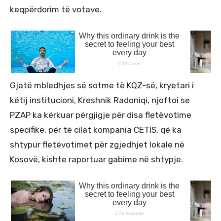
keqpërdorim të votave.
Gjatë mbledhjes së sotme të KQZ-së, kryetari i
këtij institucioni, Kreshnik Radoniqi, njoftoi se
PZAP ka kërkuar përgjigje për disa fletëvotime
specifike, për të cilat kompania CETIS, që ka
shtypur fletëvotimet për zgjedhjet lokale në
Kosovë, kishte raportuar gabime në shtypje.