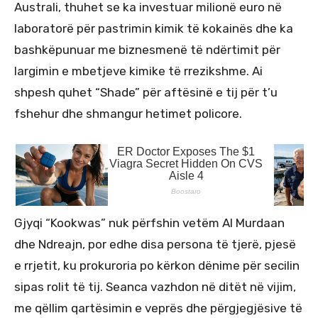
Australi, thuhet se ka investuar milionë euro në
laboratorë për pastrimin kimik të kokainës dhe ka
bashkëpunuar me biznesmenë të ndërtimit për
largimin e mbetjeve kimike të rrezikshme. Ai
shpesh quhet “Shade” për aftësinë e tij për t’u
fshehur dhe shmangur hetimet policore.
Gjyqi “Kookwas” nuk përfshin vetëm Al Murdaan
dhe Ndreajn, por edhe disa persona të tjerë, pjesë
e rrjetit, ku prokuroria po kërkon dënime për secilin
sipas rolit të tij. Seanca vazhdon në ditët në vijim,
me qëllim qartësimin e veprës dhe përgjegjësive të