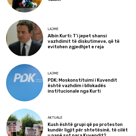
LAJME
Albin Kurti: T’i jepet shansi
vazhdimit të diskutimeve, që të
evitohen zgjedhjet e reja
LAJME
PDK: Moskonstituimi i Kuvendit
është vazhdim i bllokadës
institucionale nga Kurti
AKTUALE
Kush është grupi që po proteston
kundër ligjit për shtetësinë, të cilët
u panë sot para Kuvendit?