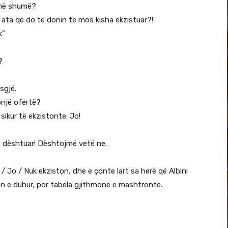
i më shumë?
e ata që do të donin të mos kisha ekzistuar?!
k”
?
sgjë.
onjë ofertë?
sikur të ekzistonte: Jo!
ë dështuar! Dështojmë vetë ne.
 Jo / Nuk ekziston, dhe e çonte lart sa herë që Albini
gjen e duhur, por tabela gjithmonë e mashtronte.