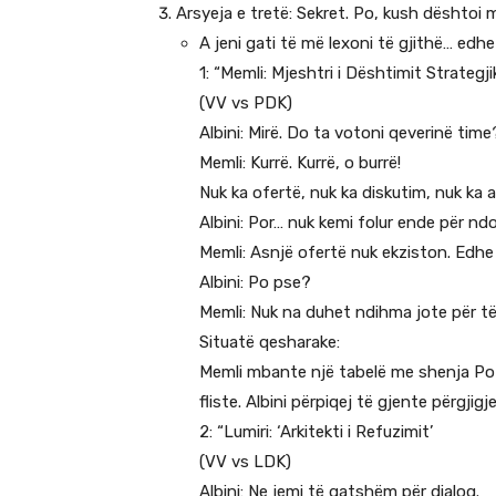
Arsyeja e tretë: Sekret. Po, kush dështo
A jeni gati të më lexoni të gjithë… edh
1: “Memli: Mjeshtri i Dështimit Strategji
(VV vs PDK)
Albini: Mirë. Do ta votoni qeverinë time
Memli: Kurrë. Kurrë, o burrë!
Nuk ka ofertë, nuk ka diskutim, nuk ka a
Albini: Por… nuk kemi folur ende për nd
Memli: Asnjë ofertë nuk ekziston. Edhe 
Albini: Po pse?
Memli: Nuk na duhet ndihma jote për t
Situatë qesharake:
Memli mbante një tabelë me shenja Po /
fliste. Albini përpiqej të gjente përgji
2: “Lumiri: ‘Arkitekti i Refuzimit’
(VV vs LDK)
Albini: Ne jemi të gatshëm për dialog.