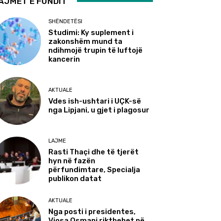
AJMET E FUNDIT
SHËNDETËSI
Studimi: Ky suplement i
zakonshëm mund ta
ndihmojë trupin të luftojë
kancerin
AKTUALE
Vdes ish-ushtari i UÇK-së
nga Lipjani, u gjet i plagosur
LAJME
Rasti Thaçi dhe të tjerët
hyn në fazën
përfundimtare, Specialja
publikon datat
AKTUALE
Nga posti i presidentes,
Vjosa Osmani rikthehet në