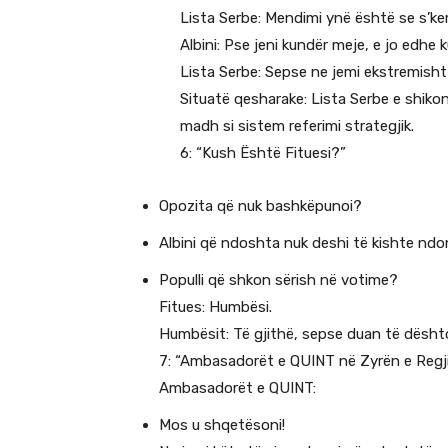
Lista Serbe: Mendimi ynë është se s’k
Albini: Pse jeni kundër meje, e jo edhe
Lista Serbe: Sepse ne jemi ekstremish
Situatë qesharake: Lista Serbe e shikon
madh si sistem referimi strategjik.
6: “Kush Është Fituesi?”
Opozita që nuk bashkëpunoi?
Albini që ndoshta nuk deshi të kishte ndo
Populli që shkon sërish në votime?
Fitues: Humbësi.
Humbësit: Të gjithë, sepse duan të dështoj
7: “Ambasadorët e QUINT në Zyrën e Regji
Ambasadorët e QUINT:
Mos u shqetësoni!