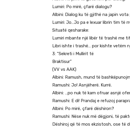
Lumiri: Po mirë, çfarë dialogu?
Albini: Dialog ku të gjithë na japin vota
Lumiri: Jo…Jo pa e lexuar librin tim të 
Situatë qesharake:
Lumiri mbante një libër të trashë me ti
Libri ishte i trashë… por kishte vetëm n
3: “Sekreti i Mullirit të
Braktisur”
(VV vs AAK)
Albini: Ramush, mund të bashkëpunoj
Ramushi: Jo! Asnjëherë. Kurrë.
Albini: …po nuk të kam ofruar asnjë ofer
Ramushi: E di! Prandaj e refuzoj parapr
Albini: Po mirë, çfarë dëshiron?
Ramushi: Nëse nuk më dëgjoni, të pak
Dëshiroj që të mos ekzistosh, ose të d