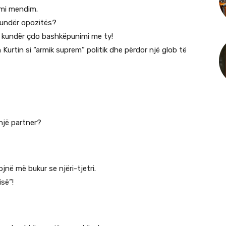
emi mendim.
 kundër opozitës?
t kundër çdo bashkëpunimi me ty!
 Kurtin si “armik suprem” politik dhe përdor një glob të
një partner?
në më bukur se njëri-tjetri.
së”!