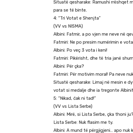
Situatë qesharake: Ramushi rrëshqet mb
para se të binte.
4: “Tri Votat e Shenjta”
(VV vs NISMA)
Albini: Fatmir, a po vjen me neve në qe
Fatmiri: Ne po presim numërimin e vota
Albini: Po veç 3 vota i keni!
Fatmiri: Pikërisht, dhe të tria janë sh
Albini: Për çka?
Fatmiri: Për motivim moral! Pa neve nu
Situatë qesharake: Limaj në mesin e d
votat si medalje dhe ia tregonte Albinit
5: “Nikad, ćak ni tad!”
(VV vs Lista Serbe)
Albini: Mirë, si Lista Serbe, çka thoni ju
Lista Serbe: Nuk flasim me ty.
Albini: A mund të përgjigjeni… apo nu