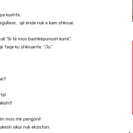
 pa kushte.
rregullave… që ende nuk e kam shkruar.
tull “Si të mos bashkëpunosh kurrë”.
jë faqe ku shkruante: “Jo.”
më?
të!
akisht!
tën mos më pengoni!
ukesh sikur nuk ekziston.