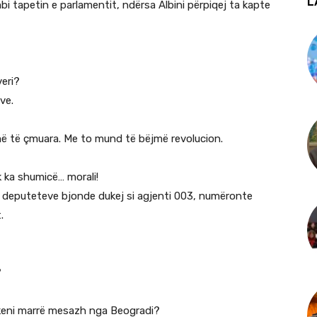
L
i tapetin e parlamentit, ndërsa Albini përpiqej ta kapte
veri?
ve.
umë të çmuara. Me to mund të bëjmë revolucion.
k ka shumicë… morali!
y deputeteve bjonde dukej si agjenti 003, numëronte
.
?
k keni marrë mesazh nga Beogradi?