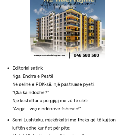
Editorial satirik
Nga: Ëndrra e Pestë
Në selinë e PDK-së, një pastruese pyeti:
“Çka ka ndodhë?”
Një këshilltar u përgjigj me zë të ulët:
“Asgjë… veç e ndërrove fshesën!”
Sami Lushtaku, mjekërkaltri me theks që të kujton
luftën edhe kur flet për pite: