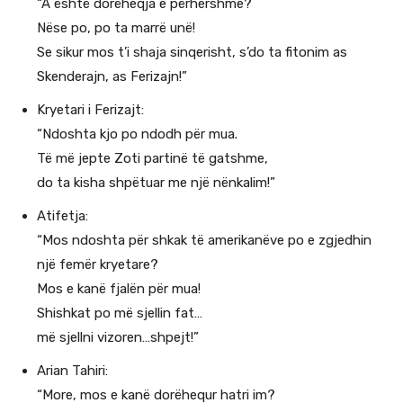
“A është dorëheqja e përhershme?
Nëse po, po ta marrë unë!
Se sikur mos t’i shaja sinqerisht, s’do ta fitonim as
Skenderajn, as Ferizajn!”
Kryetari i Ferizajt:
“Ndoshta kjo po ndodh për mua.
Të më jepte Zoti partinë të gatshme,
do ta kisha shpëtuar me një nënkalim!”
Atifetja:
“Mos ndoshta për shkak të amerikanëve po e zgjedhin
një femër kryetare?
Mos e kanë fjalën për mua!
Shishkat po më sjellin fat…
më sjellni vizoren…shpejt!”
Arian Tahiri:
“More, mos e kanë dorëhequr hatri im?