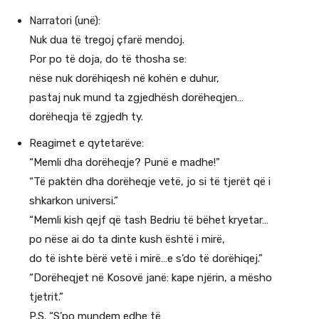
Narratori (unë):
Nuk dua të tregoj çfarë mendoj.
Por po të doja, do të thosha se:
nëse nuk dorëhiqesh në kohën e duhur,
pastaj nuk mund ta zgjedhësh dorëheqjen…
dorëheqja të zgjedh ty.
Reagimet e qytetarëve:
“Memli dha dorëheqje? Punë e madhe!”
“Të paktën dha dorëheqje vetë, jo si të tjerët që i
shkarkon universi.”
“Memli kish qejf që tash Bedriu të bëhet kryetar…
po nëse ai do ta dinte kush është i mirë,
do të ishte bërë vetë i mirë…e s’do të dorëhiqej.”
“Dorëheqjet në Kosovë janë: kape njërin, a mësho
tjetrit.”
P.S. “S’po mundem edhe të