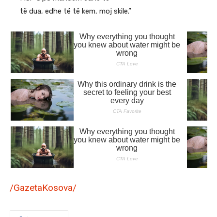
të dua, edhe të të kem, moj skile.”
/GazetaKosova/