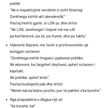
politik:
“Ne e respektojmë vendimin e zotit Krasniqi.
Dorëheqja është akt demokratik.”
Pastaj heshti gjatë, si LDK-ja, dhe shtoi:
“Në LDK, dorëheqjet i bëjmë më me stil:
pa konferencë, pa zë, pa frymë, dhe pa fakte.”
Hykmete Bajrami, me tonin e profesoreshës që
korrigjon sistemin:
“Dorëheqja është tregues i pjekurisë politike.
Në ekonomi, kur largohet drejtuesi, quhet rotacion i
kapitalit.
Në politikë, quhet krizë.”
Pastaj buzëqeshi pak dhe shtoi:
“Memli nuk ka bilanc pozitiv, por të paktën s’ka borxhe.”
Nga prapaskena u dëgjua një zë:
“Ka borxhe, ka!”