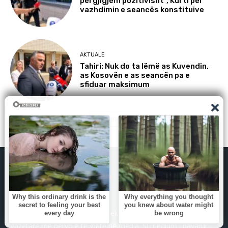
përgjigjem pozitivisht”, Kurti për
vazhdimin e seancës konstituive
AKTUALE
Tahiri: Nuk do ta lëmë as Kuvendin,
as Kosovën e as seancën pa e
sfiduar maksimum
Load more
GazetaKosova.net është themeluar më 1 gusht 2024 nga
gazetarë me përvojë të gjatë në media. Si medium i pavarur,