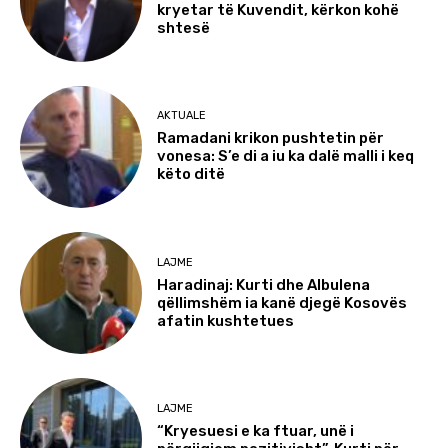
kryetar të Kuvendit, kërkon kohë
shtesë
AKTUALE
Ramadani krikon pushtetin për
vonesa: S’e di a iu ka dalë malli i keq
këto ditë
LAJME
Haradinaj: Kurti dhe Albulena
qëllimshëm ia kanë djegë Kosovës
afatin kushtetues
LAJME
“Kryesuesi e ka ftuar, unë i