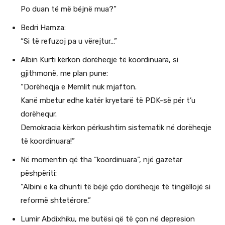
Po duan të më bëjnë mua?”
Bedri Hamza:
“Si të refuzoj pa u vërejtur…”
Albin Kurti kërkon dorëheqje të koordinuara, si
gjithmonë, me plan pune:
“Dorëheqja e Memlit nuk mjafton.
Kanë mbetur edhe katër kryetarë të PDK-së për t’u
dorëhequr.
Demokracia kërkon përkushtim sistematik në dorëheqje
të koordinuara!”
Në momentin që tha “koordinuara”, një gazetar
pëshpëriti:
“Albini e ka dhunti të bëjë çdo dorëheqje të tingëllojë si
reformë shtetërore.”
Lumir Abdixhiku, me butësi që të çon në depresion