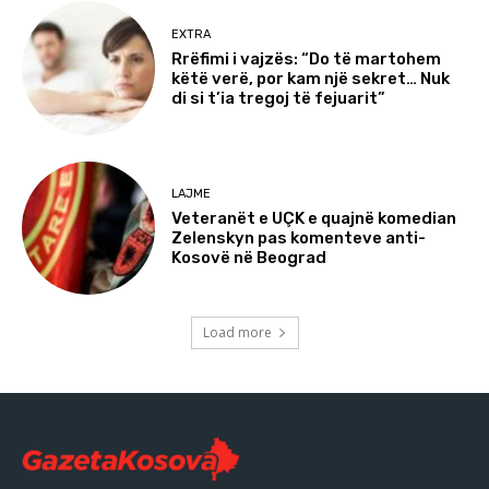
EXTRA
Rrëfimi i vajzës: “Do të martohem
këtë verë, por kam një sekret… Nuk
di si t’ia tregoj të fejuarit”
LAJME
Veteranët e UÇK e quajnë komedian
Zelenskyn pas komenteve anti-
Kosovë në Beograd
Load more