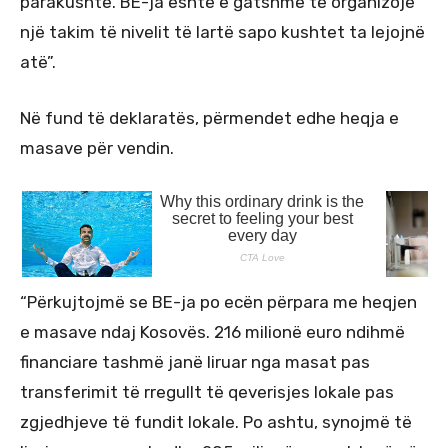
parakushte. BE-ja është e gatshme të organizojë
një takim të nivelit të lartë sapo kushtet ta lejojnë
atë”.
Në fund të deklaratës, përmendet edhe heqja e
masave për vendin.
“Përkujtojmë se BE-ja po ecën përpara me heqjen
e masave ndaj Kosovës. 216 milionë euro ndihmë
financiare tashmë janë liruar nga masat pas
transferimit të rregullt të qeverisjes lokale pas
zgjedhjeve të fundit lokale. Po ashtu, synojmë të