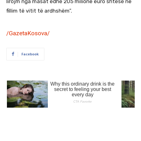
lirojm nga masat edhe 205 milionë euro shtesë në
fillim të vitit të ardhshëm”.
/GazetaKosova/
Facebook