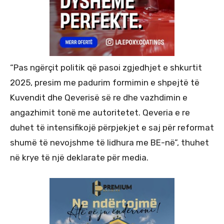
“Pas ngërçit politik që pasoi zgjedhjet e shkurtit
2025, presim me padurim formimin e shpejtë të
Kuvendit dhe Qeverisë së re dhe vazhdimin e
angazhimit tonë me autoritetet. Qeveria e re
duhet të intensifikojë përpjekjet e saj për reformat
shumë të nevojshme të lidhura me BE-në”, thuhet
në krye të një deklarate për media.