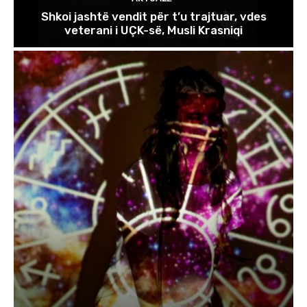
Shkoi jashtë vendit për t’u trajtuar, vdes
veterani i UÇK-së, Musli Krasniqi