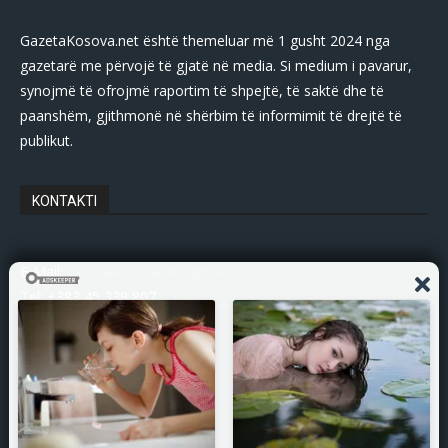
GazetaKosova.net është themeluar më 1 gusht 2024 nga
gazetarë me përvojë të gjatë në media. Si medium i pavarur,
synojmë të ofrojmë raportim të shpejtë, të saktë dhe të
paanshëm, gjithmonë në shërbim të informimit të drejtë të
publikut.
KONTAKTI
E-Mail:
gazetakosovanet@gmail.com
Tel: +383 45 339 807