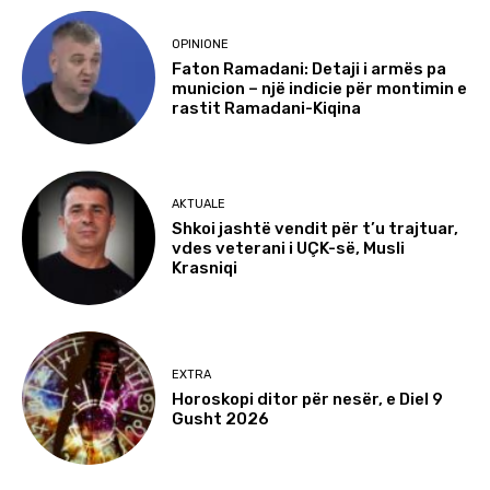
OPINIONE
Faton Ramadani: Detaji i armës pa
municion – një indicie për montimin e
rastit Ramadani-Kiqina
AKTUALE
Shkoi jashtë vendit për t’u trajtuar,
vdes veterani i UÇK-së, Musli
Krasniqi
EXTRA
Horoskopi ditor për nesër, e Diel 9
Gusht 2026