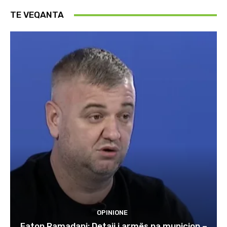
TE VEQANTA
OPINIONE
Faton Ramadani: Detaji i armës pa municion –