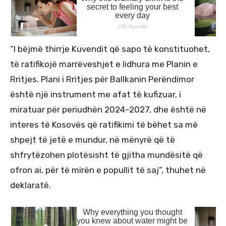
“I bëjmë thirrje Kuvendit që sapo të konstituohet,
të ratifikojë marrëveshjet e lidhura me Planin e
Rritjes. Plani i Rritjes për Ballkanin Perëndimor
është një instrument me afat të kufizuar, i
miratuar për periudhën 2024–2027, dhe është në
interes të Kosovës që ratifikimi të bëhet sa më
shpejt të jetë e mundur, në mënyrë që të
shfrytëzohen plotësisht të gjitha mundësitë që
ofron ai, për të mirën e popullit të saj”, thuhet në
deklaratë.