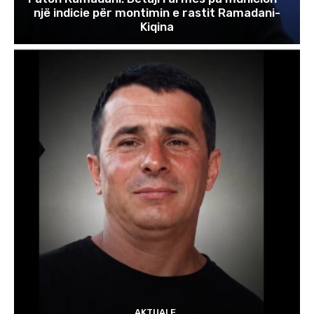
një indicie për montimin e rastit Ramadani-
Kiqina
AKTUALE