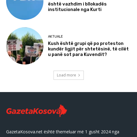
është vazhdim i bllokadës
institucionale nga Kurti
AKTUALE
Kush është grupi që po proteston
kundër ligjit për shtetësinë, të cilët
u panë sot para Kuvendit?
Load more
GazetaKosova.net është themeluar më 1 gusht 2024 nga