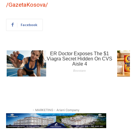
/GazetaKosova/
Facebook
- MARKETING - Ariani Company