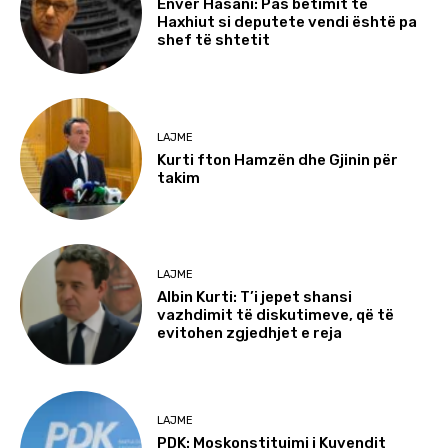
Enver Hasani: Pas betimit të
Haxhiut si deputete vendi është pa
shef të shtetit
LAJME
Kurti fton Hamzën dhe Gjinin për
takim
LAJME
Albin Kurti: T’i jepet shansi
vazhdimit të diskutimeve, që të
evitohen zgjedhjet e reja
LAJME
PDK: Moskonstituimi i Kuvendit