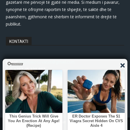
gazetarë me përvojë të gjatë në media. Si medium i pavarur,
synojmë të ofrojmë raportim të shpejtë, të saktë dhe të
paanshëm, gjithmonë në shërbim të informimit të drejtë të
publikut.
KONTAKTI
E-Mail:
gazetakosovanet@gmail.com
Tel: +383 45 339 807
© Copyright - 2025 Gazetakosova.net
Zhvilluar nga:
DPs-Web