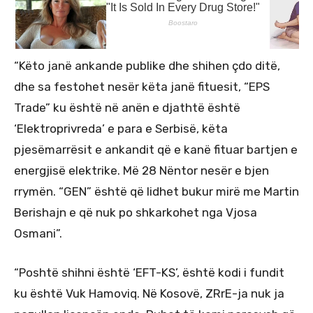
“Këto janë ankande publike dhe shihen çdo ditë,
dhe sa festohet nesër këta janë fituesit, “EPS
Trade” ku është në anën e djathtë është
‘Elektroprivreda’ e para e Serbisë, këta
pjesëmarrësit e ankandit që e kanë fituar bartjen e
energjisë elektrike. Më 28 Nëntor nesër e bjen
rrymën. “GEN” është që lidhet bukur mirë me Martin
Berishajn e që nuk po shkarkohet nga Vjosa
Osmani”.
“Poshtë shihni është ‘EFT-KS’, është kodi i fundit
ku është Vuk Hamoviq. Në Kosovë, ZRrE-ja nuk ja