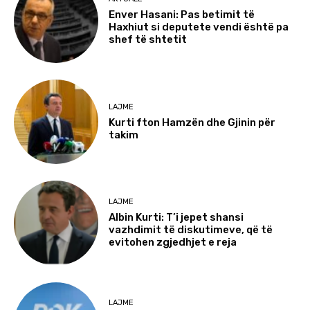
Enver Hasani: Pas betimit të
Haxhiut si deputete vendi është pa
shef të shtetit
LAJME
Kurti fton Hamzën dhe Gjinin për
takim
LAJME
Albin Kurti: T’i jepet shansi
vazhdimit të diskutimeve, që të
evitohen zgjedhjet e reja
LAJME