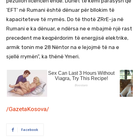
pezullon licencën ende. Duhet të kemi parasysh që
‘EFT’ në Rumani është dënuar për bllokim të
kapaciteteve të rrymës. Do të thotë ZRrE-ja në
Rumani e ka dënuar, e ndërsa ne e mbajmë një rast
precedent me keqpërdorim të energjisë elektrike,
armik tonin me 28 Nëntor na e lejojmë të na e
sjellë rrymën”, ka thënë Ymeri.
/GazetaKosova/
Facebook