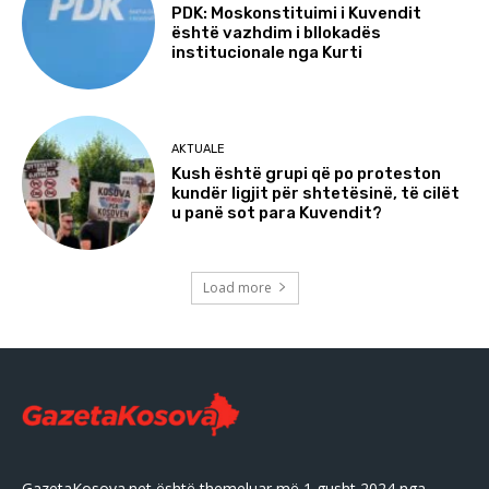
PDK: Moskonstituimi i Kuvendit
është vazhdim i bllokadës
institucionale nga Kurti
AKTUALE
Kush është grupi që po proteston
kundër ligjit për shtetësinë, të cilët
u panë sot para Kuvendit?
Load more
GazetaKosova.net është themeluar më 1 gusht 2024 nga