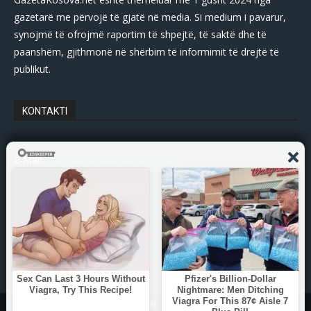
gazetarë me përvojë të gjatë në media. Si medium i pavarur,
synojmë të ofrojmë raportim të shpejtë, të saktë dhe të
paanshëm, gjithmonë në shërbim të informimit të drejtë të
publikut.
KONTAKTI
E-Mail:
gazetakosovanet@gmail.com
Tel: +383 45 339 807
© Copyright - 2025 Gazetakosova.net