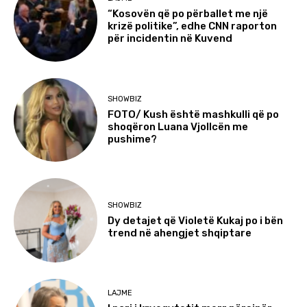
“Kosovën që po përballet me një
krizë politike”, edhe CNN raporton
për incidentin në Kuvend
SHOWBIZ
FOTO/ Kush është mashkulli që po
shoqëron Luana Vjollcën me
pushime?
SHOWBIZ
Dy detajet që Violetë Kukaj po i bën
trend në ahengjet shqiptare
LAJME