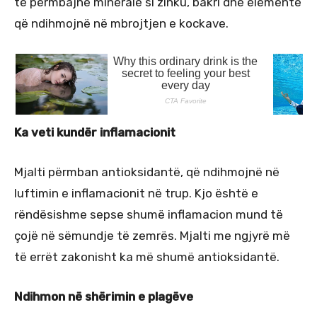
të përmbajnë minerale si zinku, bakri dhe elemente
që ndihmojnë në mbrojtjen e kockave.
Ka veti kundër inflamacionit
Mjalti përmban antioksidantë, që ndihmojnë në
luftimin e inflamacionit në trup. Kjo është e
rëndësishme sepse shumë inflamacion mund të
çojë në sëmundje të zemrës. Mjalti me ngjyrë më
të errët zakonisht ka më shumë antioksidantë.
Ndihmon në shërimin e plagëve