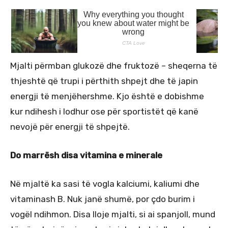
Mjalti përmban glukozë dhe fruktozë – sheqerna të
thjeshtë që trupi i përthith shpejt dhe të japin
energji të menjëhershme. Kjo është e dobishme
kur ndihesh i lodhur ose për sportistët që kanë
nevojë për energji të shpejtë.
Do marrësh disa vitamina e minerale
Në mjaltë ka sasi të vogla kalciumi, kaliumi dhe
vitaminash B. Nuk janë shumë, por çdo burim i
vogël ndihmon. Disa lloje mjalti, si ai spanjoll, mund