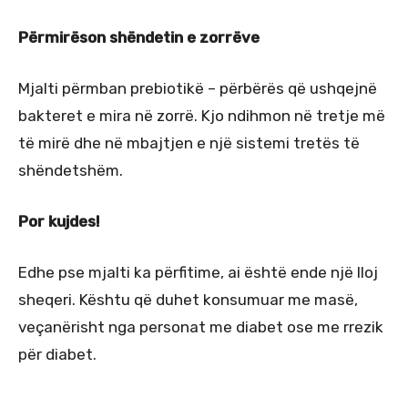
Përmirëson shëndetin e zorrëve
Mjalti përmban prebiotikë – përbërës që ushqejnë
bakteret e mira në zorrë. Kjo ndihmon në tretje më
të mirë dhe në mbajtjen e një sistemi tretës të
shëndetshëm.
Por kujdes!
Edhe pse mjalti ka përfitime, ai është ende një lloj
sheqeri. Kështu që duhet konsumuar me masë,
veçanërisht nga personat me diabet ose me rrezik
për diabet.