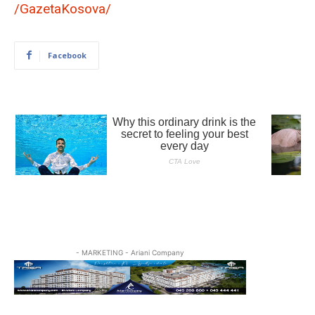
/GazetaKosova/
Facebook
- MARKETING - Ariani Company