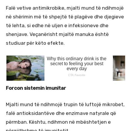
Falë vetive antimikrobike, mjalti mund të ndihmojë
në shërimin më të shpejtë të plagëve dhe djegieve
të lehta, si edhe në uljen e infeksioneve dhe
shenjave. Veçanërisht mjaltë manuka është
studiuar për këto efekte.
Forcon sistemin imunitar
Mjalti mund të ndihmojë trupin të luftojë mikrobet,
falë antioksidantëve dhe enzimave natyrale që
përmban. Kështu, ndihmon në mbështetjen e
përgjithshme të imunitetit.