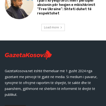
I pari i kryeqytetit merr përsipër
aksionin për heqjen e mbishkrimit
“Free Ukraine”: Shteti duhet të
respektohet
Load more
GazetaKosova.net është themeluar më 1 gusht 2024 nga
gazetarë me përvojë të gjatë në media. Si medium i pavarur,
synojmë të ofrojmë raportim të shpejtë, të saktë dhe të
paanshëm, gjithmonë në shërbim të informimit të drejtë të
publikut.