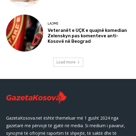
LAJME
Veteranët e UÇK e quajnë komedian
Zelenskyn pas komenteve anti-
Kosovë në Beograd
Load more
GazetaKosova.net është themeluar më 1 gusht 2024 nga
gazetarë me përvojë të gjatë në media. Si medium i pavarur,
synojmë të ofrojmë raportim të shpejtë, të saktë dhe të