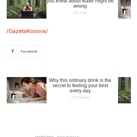
/GazetaKosova/
Facebook
- MARKETING - Ariani Company