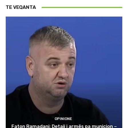
TE VEQANTA
OPINIONE
Faton Ramadani: Detaji i armës pa municion –