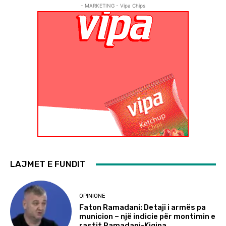
- MARKETING - Vipa Chips
LAJMET E FUNDIT
OPINIONE
Faton Ramadani: Detaji i armës pa
municion – një indicie për montimin e
rastit Ramadani-Kiqina