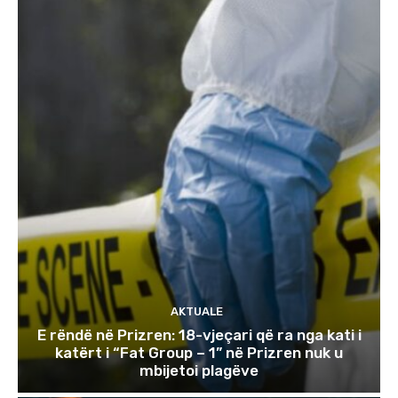
AKTUALE
E rëndë në Prizren: 18-vjeçari që ra nga kati i
katërt i “Fat Group – 1” në Prizren nuk u
mbijetoi plagëve