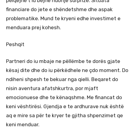
pëlqejnë t’iu bëjnë ndonjë surprize. Situata
financiare do jete e shëndetshme dhe aspak
problematike. Mund te kryeni edhe investimet e
menduara prej kohesh.
Peshqit
Partneri do iu mbaje ne pëllëmbe te dorës gjate
kësaj dite dhe do iu përkëdhele ne çdo moment. Do
ndiheni shpesh te bekuar nga qielli. Beqaret do
nisin aventura afatshkurtra, por mjaft
emocionuese dhe te kënaqshme. Me financat do
keni vështirësi. Gjendja e te ardhurave nuk është
aq e mire sa për te kryer te gjitha shpenzimet qe
keni menduar.