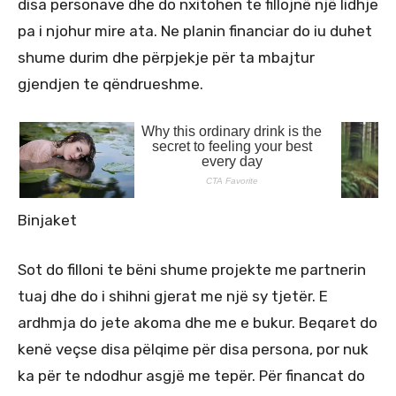
disa personave dhe do nxitohen te fillojnë një lidhje
pa i njohur mire ata. Ne planin financiar do iu duhet
shume durim dhe përpjekje për ta mbajtur
gjendjen te qëndrueshme.
Binjaket
Sot do filloni te bëni shume projekte me partnerin
tuaj dhe do i shihni gjerat me një sy tjetër. E
ardhmja do jete akoma dhe me e bukur. Beqaret do
kenë veçse disa pëlqime për disa persona, por nuk
ka për te ndodhur asgjë me tepër. Për financat do