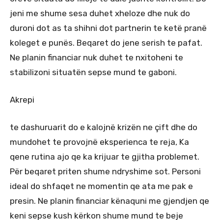
jeni me shume sesa duhet xheloze dhe nuk do
duroni dot as ta shihni dot partnerin te ketë pranë
koleget e punës. Beqaret do jene serish te pafat.
Ne planin financiar nuk duhet te nxitoheni te
stabilizoni situatën sepse mund te gaboni.
Akrepi
te dashuruarit do e kalojnë krizën ne çift dhe do
mundohet te provojnë eksperienca te reja, Ka
qene rutina ajo qe ka krijuar te gjitha problemet.
Për beqaret priten shume ndryshime sot. Personi
ideal do shfaqet ne momentin qe ata me pak e
presin. Ne planin financiar kënaquni me gjendjen qe
keni sepse kush kërkon shume mund te beje