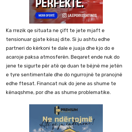
Ka rrezik qe situata ne çift te jete mjaft e
tensionuar gjate kësaj dite. Si ju ashtu edhe
partneri do kërkoni te dale e juaja dhe kjo do e
acaroje paksa atmosferën. Beqaret ende nuk do
jene te sigurte për atë qe duan te bëjnë me jetën
e tyre sentimentale dhe do ngurrojnë te pranojnë
edhe ftesat. Financat nuk do jene as shume te
kënaqshme, por dhe as shume problematike.