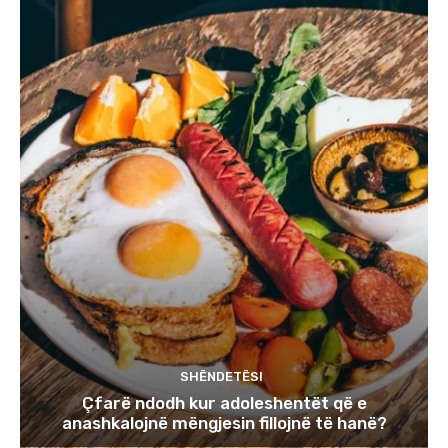
SHËNDETËSI
Çfarë ndodh kur adoleshentët që e
anashkalojnë mëngjesin fillojnë të hanë?