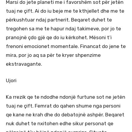
Marsi do jete planeti me i favorshëm sot për jetën
tuaj ne çift. Ai do iu beje me te kthjellet dhe me te
përkushtuar ndaj partnerit. Beqaret duhet te
tregohen sa me te hapur ndaj takimeve, por jo te
pranojnë çdo gjë qe do iu kërkohet. Mësoni t’i
frenoni emocionet momentale. Financat do jene te
mira, por jo aq sa për te kryer shpenzime
ekstravagante.
Ujori
Ka rrezik qe te ndodhe ndonjë furtune sot ne jetën
tuaj ne çift. Femrat do qahen shume nga personi
qe kane ne krah dhe do debatojnë ashpër. Beqaret
nuk duhet te nxitohen edhe sikur personat qe