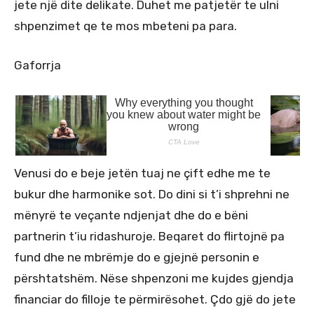
jete një dite delikate. Duhet me patjetër te ulni
shpenzimet qe te mos mbeteni pa para.
Gaforrja
Venusi do e beje jetën tuaj ne çift edhe me te
bukur dhe harmonike sot. Do dini si t’i shprehni ne
mënyrë te veçante ndjenjat dhe do e bëni
partnerin t’iu ridashuroje. Beqaret do flirtojnë pa
fund dhe ne mbrëmje do e gjejnë personin e
përshtatshëm. Nëse shpenzoni me kujdes gjendja
financiar do filloje te përmirësohet. Çdo gjë do jete