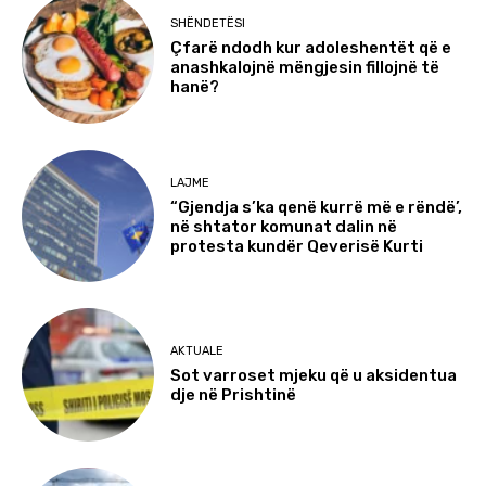
SHËNDETËSI
Çfarë ndodh kur adoleshentët që e
anashkalojnë mëngjesin fillojnë të
hanë?
LAJME
“Gjendja s’ka qenë kurrë më e rëndë’,
në shtator komunat dalin në
protesta kundër Qeverisë Kurti
AKTUALE
Sot varroset mjeku që u aksidentua
dje në Prishtinë