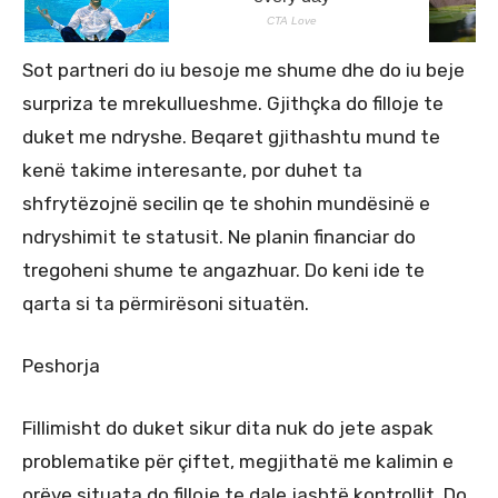
Sot partneri do iu besoje me shume dhe do iu beje
surpriza te mrekullueshme. Gjithçka do filloje te
duket me ndryshe. Beqaret gjithashtu mund te
kenë takime interesante, por duhet ta
shfrytëzojnë secilin qe te shohin mundësinë e
ndryshimit te statusit. Ne planin financiar do
tregoheni shume te angazhuar. Do keni ide te
qarta si ta përmirësoni situatën.
Peshorja
Fillimisht do duket sikur dita nuk do jete aspak
problematike për çiftet, megjithatë me kalimin e
orëve situata do filloje te dale jashtë kontrollit. Do