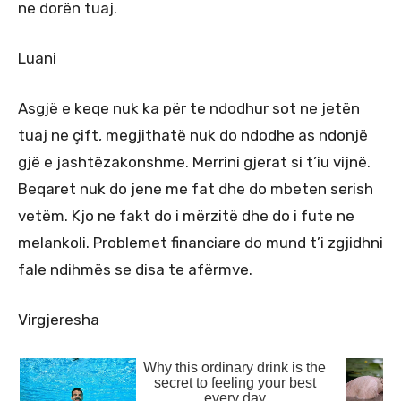
ne dorën tuaj.
Luani
Asgjë e keqe nuk ka për te ndodhur sot ne jetën
tuaj ne çift, megjithatë nuk do ndodhe as ndonjë
gjë e jashtëzakonshme. Merrini gjerat si t’iu vijnë.
Beqaret nuk do jene me fat dhe do mbeten serish
vetëm. Kjo ne fakt do i mërzitë dhe do i fute ne
melankoli. Problemet financiare do mund t’i zgjidhni
fale ndihmës se disa te afërmve.
Virgjeresha