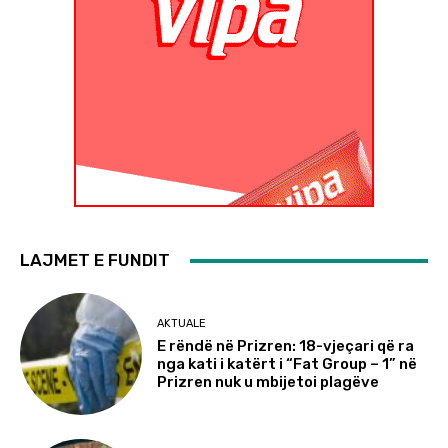
LAJMET E FUNDIT
AKTUALE
E rëndë në Prizren: 18-vjeçari që ra
nga kati i katërt i “Fat Group – 1” në
Prizren nuk u mbijetoi plagëve