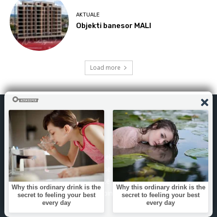
AKTUALE
Objekti banesor MALI
Load more
GazetaKosova.net është themeluar më 1 gusht 2024 nga
gazetarë me përvojë të gjatë në media. Si medium i pavarur,
synojmë të ofrojmë raportim të shpejtë, të saktë dhe të
paanshëm, gjithmonë në shërbim të informimit të drejtë të
publikut.