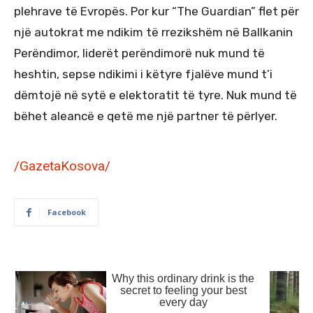
plehrave të Evropës. Por kur “The Guardian” flet për
një autokrat me ndikim të rrezikshëm në Ballkanin
Perëndimor, liderët perëndimorë nuk mund të
heshtin, sepse ndikimi i këtyre fjalëve mund t’i
dëmtojë në sytë e elektoratit të tyre. Nuk mund të
bëhet aleancë e qetë me një partner të përlyer.
/GazetaKosova/
Facebook