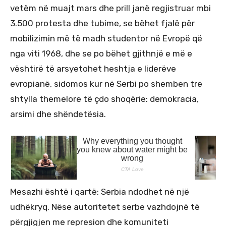
vetëm në muajt mars dhe prill janë regjistruar mbi
3.500 protesta dhe tubime, se bëhet fjalë për
mobilizimin më të madh studentor në Evropë që
nga viti 1968, dhe se po bëhet gjithnjë e më e
vështirë të arsyetohet heshtja e liderëve
evropianë, sidomos kur në Serbi po shemben tre
shtylla themelore të çdo shoqërie: demokracia,
arsimi dhe shëndetësia.
Mesazhi është i qartë: Serbia ndodhet në një
udhëkryq. Nëse autoritetet serbe vazhdojnë të
përgjigjen me represion dhe komuniteti