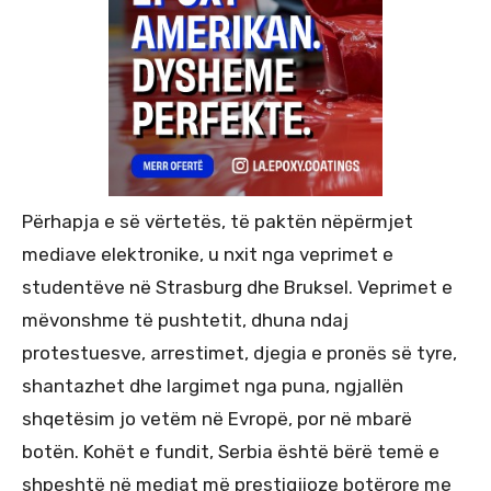
Përhapja e së vërtetës, të paktën nëpërmjet
mediave elektronike, u nxit nga veprimet e
studentëve në Strasburg dhe Bruksel. Veprimet e
mëvonshme të pushtetit, dhuna ndaj
protestuesve, arrestimet, djegia e pronës së tyre,
shantazhet dhe largimet nga puna, ngjallën
shqetësim jo vetëm në Evropë, por në mbarë
botën. Kohët e fundit, Serbia është bërë temë e
shpeshtë në mediat më prestigjioze botërore me