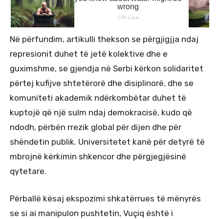
Në përfundim, artikulli thekson se përgjigjja ndaj
represionit duhet të jetë kolektive dhe e
guximshme, se gjendja në Serbi kërkon solidaritet
përtej kufijve shtetërorë dhe disiplinorë, dhe se
komuniteti akademik ndërkombëtar duhet të
kuptojë që një sulm ndaj demokracisë, kudo që
ndodh, përbën rrezik global për dijen dhe për
shëndetin publik. Universitetet kanë për detyrë të
mbrojnë kërkimin shkencor dhe përgjegjësinë
qytetare.
Përballë kësaj ekspozimi shkatërrues të mënyrës
se si ai manipulon pushtetin, Vuçiq është i