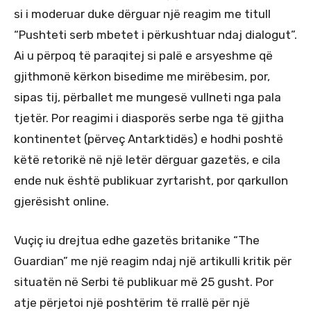
si i moderuar duke dërguar një reagim me titull
“Pushteti serb mbetet i përkushtuar ndaj dialogut”.
Ai u përpoq të paraqitej si palë e arsyeshme që
gjithmonë kërkon bisedime me mirëbesim, por,
sipas tij, përballet me mungesë vullneti nga pala
tjetër. Por reagimi i diasporës serbe nga të gjitha
kontinentet (përveç Antarktidës) e hodhi poshtë
këtë retorikë në një letër dërguar gazetës, e cila
ende nuk është publikuar zyrtarisht, por qarkullon
gjerësisht online.
Vuçiç iu drejtua edhe gazetës britanike “The
Guardian” me një reagim ndaj një artikulli kritik për
situatën në Serbi të publikuar më 25 gusht. Por
atje përjetoi një poshtërim të rrallë për një