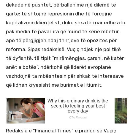
dekade në pushtet, përballen me një dilemë të
qartë: të shtojnë represionin dhe të forcojnë
kapitalizmin klientelist, duke shkatërruar edhe ato
pak media të pavarura që mund të kenë mbetur,
apo të përgjigjen ndaj thirrjeve të opozitës për
reforma. Sipas redaksisë, Vuçiç ndjek një politikë
të dyfishtë, të tipit “mirëmëngjes, çarshi, në katër
anët e botës”, ndërkohë që liderët evropianë
vazhdojnë ta mbështesin për shkak të interesave
që lidhen kryesisht me burimet e litiumit.
Redaksia e “Financial Times” e pranon se Vuçiç