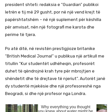
president shteti: redaksia e “Guardian” publikoi
letrën e tij më 29 gusht, por në një vend krejt të
papërshtatshëm – në një suplement për këshilla
për amvisat, nën një fotografi me karota dhe
perime të tjera.
Po atë ditë, në revistën prestigjioze britanike
“British Medical Journal” u publikua një artikull me
titullin “Kur studentët udhëheqin, profesorët
duhet të qëndrojnë krah tyre për mbrojtjen e
shëndetit dhe të drejtave të njeriut”. Autorët janë
dy studentë mjekësie dhe një profesoreshë nga
Beogradi, si dhe një profesor nga Londra.