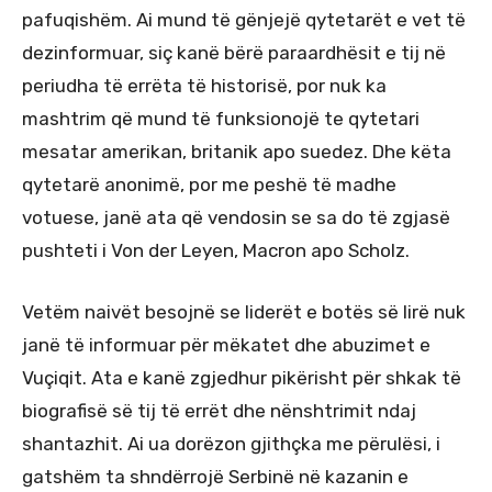
pafuqishëm. Ai mund të gënjejë qytetarët e vet të
dezinformuar, siç kanë bërë paraardhësit e tij në
periudha të errëta të historisë, por nuk ka
mashtrim që mund të funksionojë te qytetari
mesatar amerikan, britanik apo suedez. Dhe këta
qytetarë anonimë, por me peshë të madhe
votuese, janë ata që vendosin se sa do të zgjasë
pushteti i Von der Leyen, Macron apo Scholz.
Vetëm naivët besojnë se liderët e botës së lirë nuk
janë të informuar për mëkatet dhe abuzimet e
Vuçiqit. Ata e kanë zgjedhur pikërisht për shkak të
biografisë së tij të errët dhe nënshtrimit ndaj
shantazhit. Ai ua dorëzon gjithçka me përulësi, i
gatshëm ta shndërrojë Serbinë në kazanin e