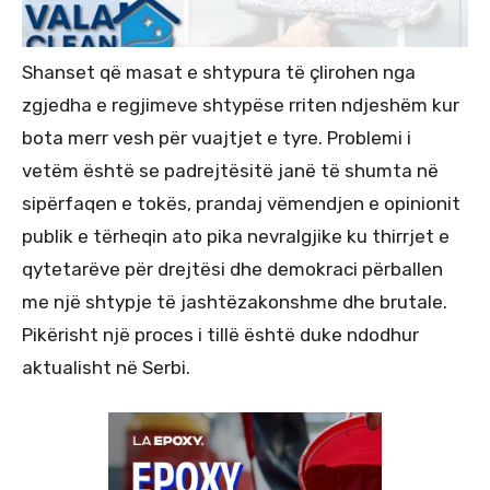
Shanset që masat e shtypura të çlirohen nga
zgjedha e regjimeve shtypëse rriten ndjeshëm kur
bota merr vesh për vuajtjet e tyre. Problemi i
vetëm është se padrejtësitë janë të shumta në
sipërfaqen e tokës, prandaj vëmendjen e opinionit
publik e tërheqin ato pika nevralgjike ku thirrjet e
qytetarëve për drejtësi dhe demokraci përballen
me një shtypje të jashtëzakonshme dhe brutale.
Pikërisht një proces i tillë është duke ndodhur
aktualisht në Serbi.