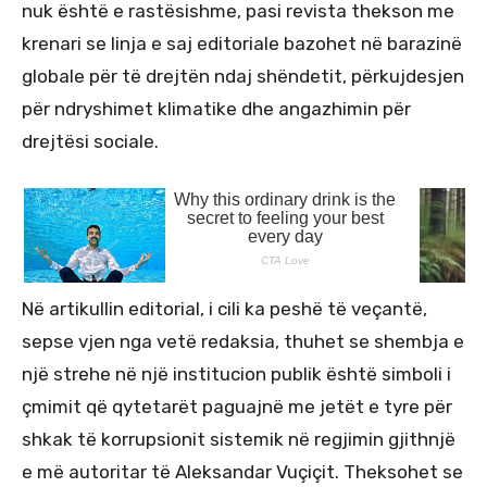
nuk është e rastësishme, pasi revista thekson me
krenari se linja e saj editoriale bazohet në barazinë
globale për të drejtën ndaj shëndetit, përkujdesjen
për ndryshimet klimatike dhe angazhimin për
drejtësi sociale.
Në artikullin editorial, i cili ka peshë të veçantë,
sepse vjen nga vetë redaksia, thuhet se shembja e
një strehe në një institucion publik është simboli i
çmimit që qytetarët paguajnë me jetët e tyre për
shkak të korrupsionit sistemik në regjimin gjithnjë
e më autoritar të Aleksandar Vuçiçit. Theksohet se