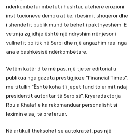
ndërkombëtar mbetet i heshtur, atëherë erozioni i
institucioneve demokratike, i besimit shoqëror dhe
i shëndetit publik mund të bëhet i pakthyeshëm. E
vetmja zgjidhje është një ndryshim rrënjësor i
vullnetit politik në Serbi dhe një angazhim real nga
ana e bashkësisë ndërkombëtare.
Vetëm katër ditë më pas, një tjetër editorial u
publikua nga gazeta prestigjioze “Financial Times”,
me titullin “Është koha t’i jepet fund tolerimit ndaj
presidentit autoritar të Serbisë”. Kryeredaktorja
Roula Khalaf e ka rekomanduar personalisht si
leximin e saj të preferuar.
Në artikull theksohet se autokratët, pas një