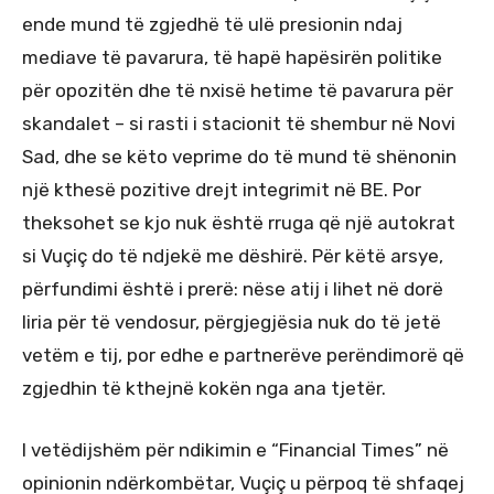
ende mund të zgjedhë të ulë presionin ndaj
mediave të pavarura, të hapë hapësirën politike
për opozitën dhe të nxisë hetime të pavarura për
skandalet – si rasti i stacionit të shembur në Novi
Sad, dhe se këto veprime do të mund të shënonin
një kthesë pozitive drejt integrimit në BE. Por
theksohet se kjo nuk është rruga që një autokrat
si Vuçiç do të ndjekë me dëshirë. Për këtë arsye,
përfundimi është i prerë: nëse atij i lihet në dorë
liria për të vendosur, përgjegjësia nuk do të jetë
vetëm e tij, por edhe e partnerëve perëndimorë që
zgjedhin të kthejnë kokën nga ana tjetër.
I vetëdijshëm për ndikimin e “Financial Times” në
opinionin ndërkombëtar, Vuçiç u përpoq të shfaqej