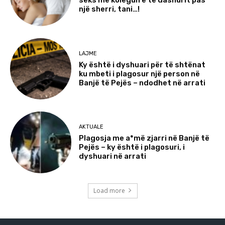
seks me kolegun e të dashurit pas
një sherri, tani…!
LAJME
Ky është i dyshuari për të shtënat
ku mbeti i plagosur një person në
Banjë të Pejës – ndodhet në arrati
AKTUALE
Plagosja me a*më zjarri në Banjë të
Pejës – ky është i plagosuri, i
dyshuari në arrati
Load more