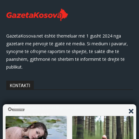
GazetaKosova.net është themeluar më 1 gusht 2024 nga
gazetarë me përvojë të gjatë në media. Si medium i pavarur,
synojmë të ofrojmë raportim të shpejtë, të saktë dhe të
paanshëm, gjithmonë në shërbim të informimit të drejtë të
publikut.
KONTAKTI
E-Mail:
gazetakosovanet@gmail.com
Tel: +383 45 339 807