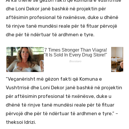
Ai ka thënë se gëzon fakti që Komuna e Vushtrrisë
dhe Loni Dekor janë bashkë në projektin për
aftësimin profesional të nxënësve, duke u dhënë
të rinjve tanë mundësi reale për të fituar përvojë
dhe për të ndërtuar të ardhmen e tyre.
“Veçanërisht më gëzon fakti që Komuna e
Vushtrrisë dhe Loni Dekor janë bashkë në projektin
për aftësimin profesional të nxënësve, duke u
dhënë të rinjve tanë mundësi reale për të fituar
përvojë dhe për të ndërtuar të ardhmen e tyre.” –
theksoi Idrizi.