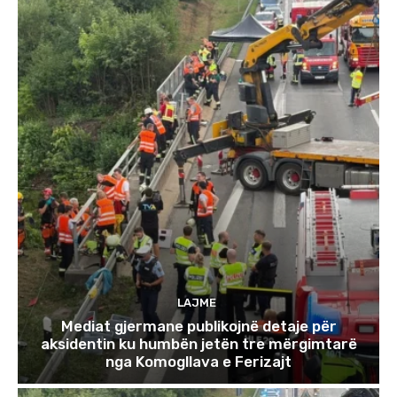
LAJME
Mediat gjermane publikojnë detaje për
aksidentin ku humbën jetën tre mërgimtarë
nga Komogllava e Ferizajt