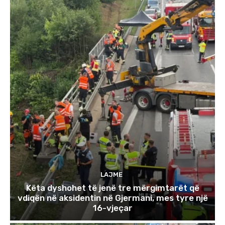
LAJME
Këta dyshohet të jenë tre mërgimtarët që
vdiqën në aksidentin në Gjermani, mes tyre një
16-vjeçar