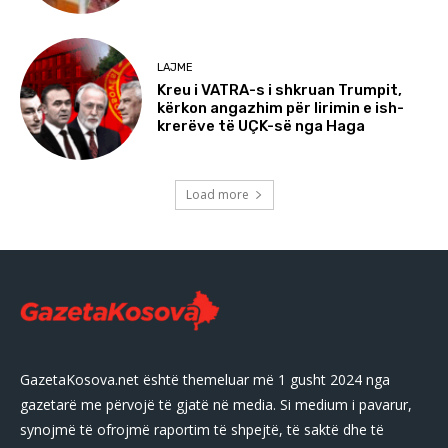
LAJME
Kreu i VATRA-s i shkruan Trumpit,
kërkon angazhim për lirimin e ish-
krerëve të UÇK-së nga Haga
Load more
GazetaKosova.net është themeluar më 1 gusht 2024 nga
gazetarë me përvojë të gjatë në media. Si medium i pavarur,
synojmë të ofrojmë raportim të shpejtë, të saktë dhe të