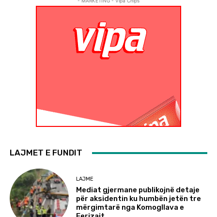
- MARKETING - Vipa Chips
LAJMET E FUNDIT
LAJME
Mediat gjermane publikojnë detaje
për aksidentin ku humbën jetën tre
mërgimtarë nga Komogllava e
Ferizajt