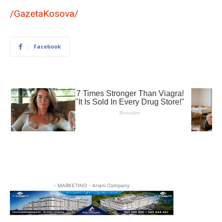
/GazetaKosova/
Facebook
- MARKETING - Ariani Company