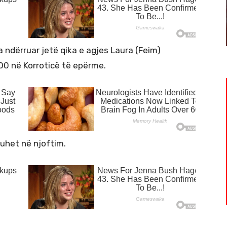
a ndërruar jetë qika e agjes Laura (Feim)
:00 në Korroticë të epërme.
thuhet në njoftim.