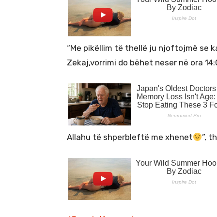
“Me pikëllim të thellë ju njoftojmë se k
Zekaj,vorrimi do bëhet neser në ora 14
Allahu të shperbleftë me xhenet
”, 