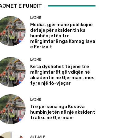
AJMET E FUNDIT
LAJME
Mediat gjermane publikojnë
detaje për aksidentin ku
humbën jetën tre
mërgimtarë nga Komogllava
e Ferizajt
LAJME
Këta dyshohet të jenë tre
mërgimtarët që vdiqën në
aksidentin në Gjermani, mes
tyre një 16-vjeçar
LAJME
Tre persona nga Kosova
humbin jetën në një aksident
trafiku në Gjermani
AKTUALE