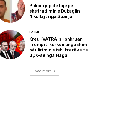
Policia jep detaje për
ekstradimin e Dukagjin
Nikollajt nga Spanja
LAJME
Kreu i VATRA-s i shkruan
Trumpit, kërkon angazhim
për lirimin e ish-krerëve të
UÇK-së nga Haga
Load more