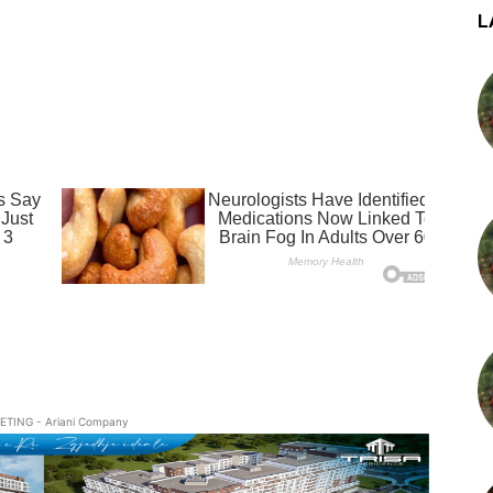
L
ETING - Ariani Company