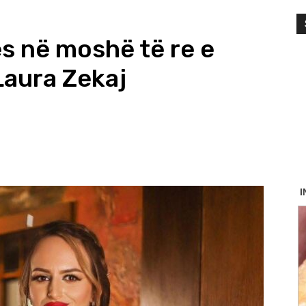
s në moshë të re e
Laura Zekaj