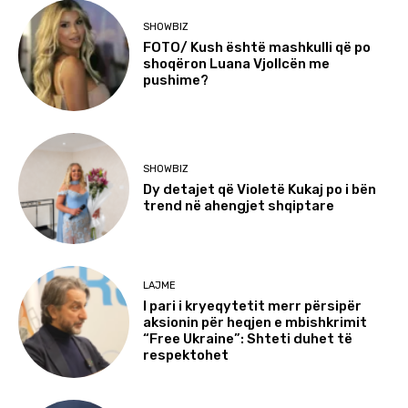
SHOWBIZ
FOTO/ Kush është mashkulli që po
shoqëron Luana Vjollcën me
pushime?
SHOWBIZ
Dy detajet që Violetë Kukaj po i bën
trend në ahengjet shqiptare
LAJME
I pari i kryeqytetit merr përsipër
aksionin për heqjen e mbishkrimit
“Free Ukraine”: Shteti duhet të
respektohet