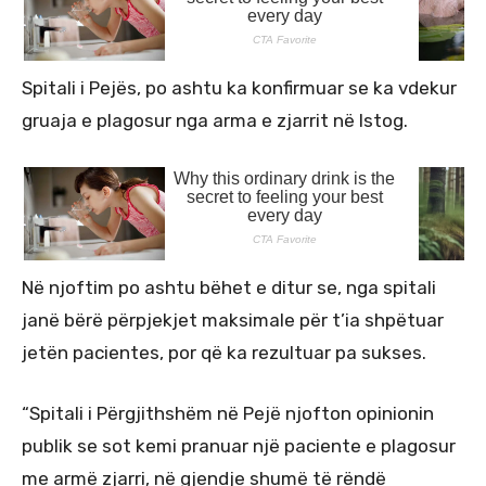
Spitali i Pejës, po ashtu ka konfirmuar se ka vdekur
gruaja e plagosur nga arma e zjarrit në Istog.
Në njoftim po ashtu bëhet e ditur se, nga spitali
janë bërë përpjekjet maksimale për t’ia shpëtuar
jetën pacientes, por që ka rezultuar pa sukses.
“Spitali i Përgjithshëm në Pejë njofton opinionin
publik se sot kemi pranuar një paciente e plagosur
me armë zjarri, në gjendje shumë të rëndë