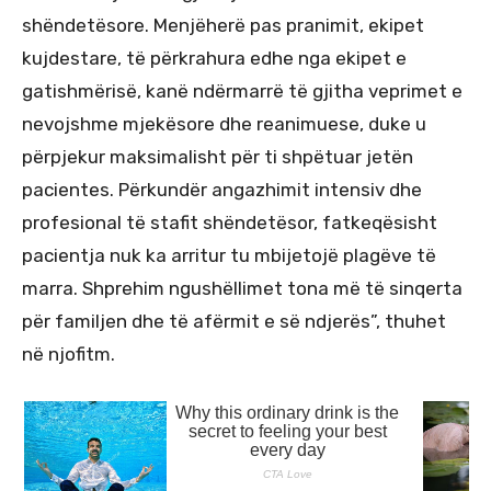
shëndetësore. Menjëherë pas pranimit, ekipet
kujdestare, të përkrahura edhe nga ekipet e
gatishmërisë, kanë ndërmarrë të gjitha veprimet e
nevojshme mjekësore dhe reanimuese, duke u
përpjekur maksimalisht për ti shpëtuar jetën
pacientes. Përkundër angazhimit intensiv dhe
profesional të stafit shëndetësor, fatkeqësisht
pacientja nuk ka arritur tu mbijetojë plagëve të
marra. Shprehim ngushëllimet tona më të sinqerta
për familjen dhe të afërmit e së ndjerës”, thuhet
në njofitm.