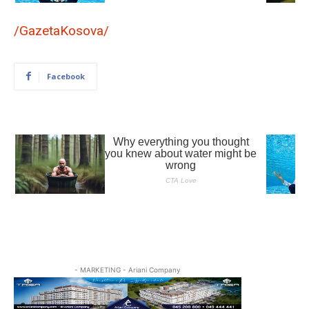
/GazetaKosova/
Facebook
- MARKETING - Ariani Company