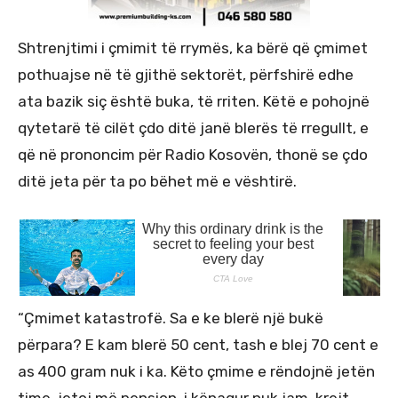
Shtrenjtimi i çmimit të rrymës, ka bërë që çmimet
pothuajse në të gjithë sektorët, përfshirë edhe
ata bazik siç është buka, të rriten. Këtë e pohojnë
qytetarë të cilët çdo ditë janë blerës të rregullt, e
që në prononcim për Radio Kosovën, thonë se çdo
ditë jeta për ta po bëhet më e vështirë.
“Çmimet katastrofë. Sa e ke blerë një bukë
përpara? E kam blerë 50 cent, tash e blej 70 cent e
as 400 gram nuk i ka. Këto çmime e rëndojnë jetën
time, jetoj më pension, i kënaqur nuk jam, krejt