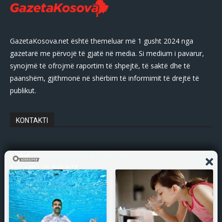
GazetaKosova.net është themeluar më 1 gusht 2024 nga
gazetarë me përvojë të gjatë në media. Si medium i pavarur,
synojmë të ofrojmë raportim të shpejtë, të saktë dhe të
paanshëm, gjithmonë në shërbim të informimit të drejtë të
publikut.
KONTAKTI
E-Mail:
gazetakosovanet@gmail.com
Tel: +383 45 339 807