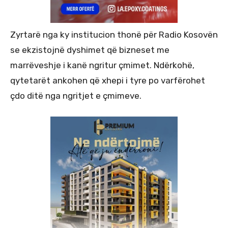
Zyrtarë nga ky institucion thonë për Radio Kosovën
se ekzistojnë dyshimet që bizneset me
marrëveshje i kanë ngritur çmimet. Ndërkohë,
qytetarët ankohen që xhepi i tyre po varfërohet
çdo ditë nga ngritjet e çmimeve.