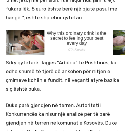
fukarallëk, 5 euro është bërë një pjatë pasul me
hangër”, është shprehur qytetari.
Si ky qytetarë i lagjes “Arbëria” të Prishtinës, ka
edhe shumë të tjerë që ankohen për rritjen e
çmimeve kohën e fundit, në veçanti atyre bazike
siç është buka.
Duke parë gjendjen në terren, Autoriteti i
Konkurrencës ka nisur një analizë për të parë
gjendjen në terren në komunat e Kosovës. Duke