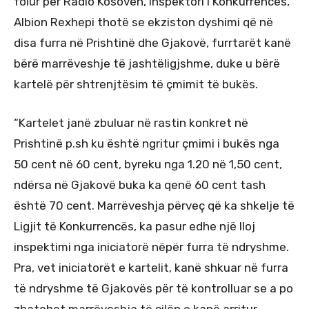
folur për Radio Kosovën, inspektori i Konkurrencës,
Albion Rexhepi thotë se ekziston dyshimi që në
disa furra në Prishtinë dhe Gjakovë, furrtarët kanë
bërë marrëveshje të jashtëligjshme, duke u bërë
kartelë për shtrenjtësim të çmimit të bukës.
“Kartelet janë zbuluar në rastin konkret në
Prishtinë p.sh ku është ngritur çmimi i bukës nga
50 cent në 60 cent, byreku nga 1.20 në 1,50 cent,
ndërsa në Gjakovë buka ka qenë 60 cent tash
është 70 cent. Marrëveshja përveç që ka shkelje të
Ligjit të Konkurrencës, ka pasur edhe një lloj
inspektimi nga iniciatorë nëpër furra të ndryshme.
Pra, vet iniciatorët e kartelit, kanë shkuar në furra
të ndryshme të Gjakovës për të kontrolluar se a po
zbatohet marrëveshja të cilën e kanë arritur.