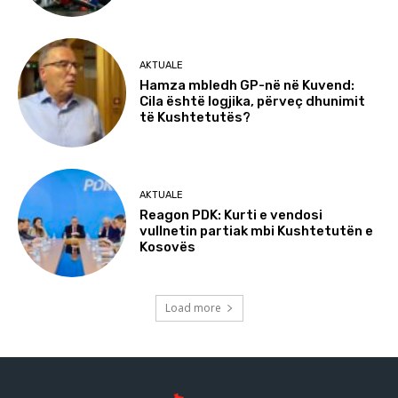
AKTUALE
Hamza mbledh GP-në në Kuvend:
Cila është logjika, përveç dhunimit
të Kushtetutës?
AKTUALE
Reagon PDK: Kurti e vendosi
vullnetin partiak mbi Kushtetutën e
Kosovës
Load more