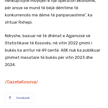
nënkuptojnë mbylljen e një operatori ekonomik,
për arsye se mund të bëjë dëmtime të
konkurrencës me dëme të pariparueshme”, ka
shtuar Rxhepi.
Ndryshe, bazuar në të dhënat e Agjencisë së
Statistikave të Kosovës, në vitin 2022 çmimi i
bukës ka arritur në 49 centë. ASK nuk ka publikuar
çmimet mesatare të bukës për vitin 2023 dhe
2024.
/GazetaKosova/
Facebook