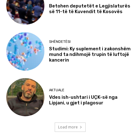
Betohen deputetët e Legjislaturës
së 11-të të Kuvendit të Kosovës
SHËNDETËSI
Studimi: Ky suplement i zakonshëm
mund ta ndihmojë trupin të luftojë
kancerin
AKTUALE
Vdes ish-ushtari i UÇK-së nga
Lipjani, u gjet i plagosur
Load more