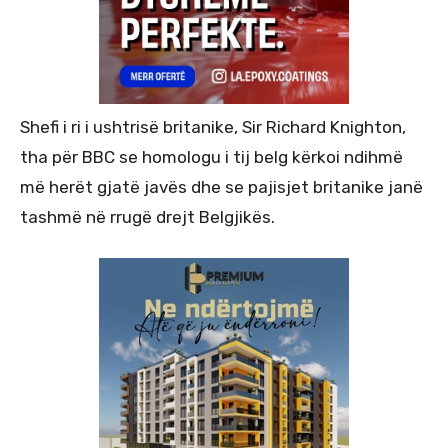
Shefi i ri i ushtrisë britanike, Sir Richard Knighton,
tha për BBC se homologu i tij belg kërkoi ndihmë
më herët gjatë javës dhe se pajisjet britanike janë
tashmë në rrugë drejt Belgjikës.