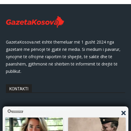
GazetaKosova.net është themeluar më 1 gusht 2024 nga
gazetarë me përvojë të gjatë në media. Si medium i pavarur,
synojmë të ofrojmë raportim të shpejtë, të saktë dhe të
paanshëm, gjithmonë në shërbim të informimit të drejtë të
publikut.
KONTAKTI
E-Mail:
gazetakosovanet@gmail.com
Tel: +383 45 339 807