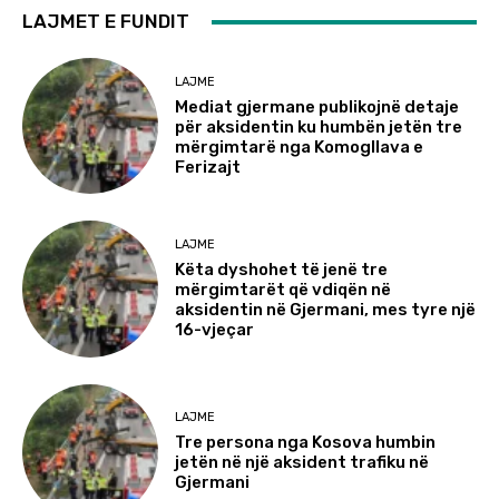
LAJMET E FUNDIT
LAJME
Mediat gjermane publikojnë detaje
për aksidentin ku humbën jetën tre
mërgimtarë nga Komogllava e
Ferizajt
LAJME
Këta dyshohet të jenë tre
mërgimtarët që vdiqën në
aksidentin në Gjermani, mes tyre një
16-vjeçar
LAJME
Tre persona nga Kosova humbin
jetën në një aksident trafiku në
Gjermani