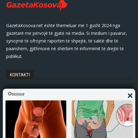
GazetaKosova.net është themeluar më 1 gusht 2024 nga
gazetarë me përvojë të gjatë në media. Si medium i pavarur,
synojmë të ofrojmë raportim të shpejtë, të saktë dhe të
paanshëm, gjithmonë në shërbim të informimit të drejtë të
publikut.
KONTAKTI
E-Mail:
gazetakosovanet@gmail.com
Tel: +383 45 339 807