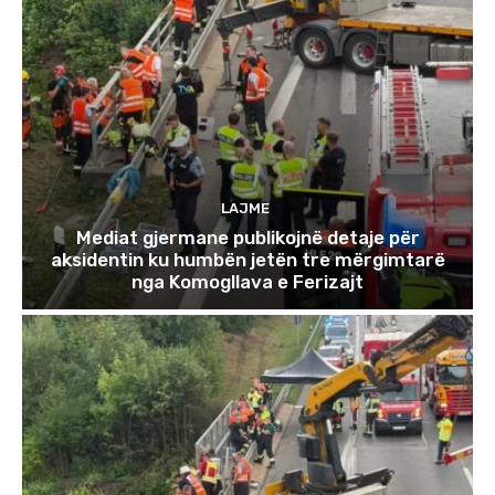
LAJME
Mediat gjermane publikojnë detaje për
aksidentin ku humbën jetën tre mërgimtarë
nga Komogllava e Ferizajt