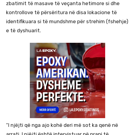
zbatimit të masave të veçanta hetimore si dhe
kontrollove të përsëritura në disa lokacione të
identifikuara si të mundshme për strehim (fshehje)
e të dyshuarit.
“I njëjti që nga ajo kohë deri më sot ka qenë në
arrati. I njëjti është intervistuar në prani të