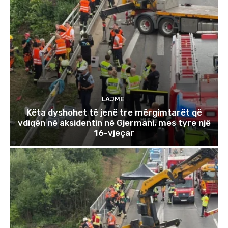
LAJME
Këta dyshohet të jenë tre mërgimtarët që
vdiqën në aksidentin në Gjermani, mes tyre një
16-vjeçar