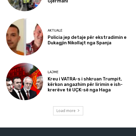
Gjermani
AKTUALE
Policia jep detaje për ekstradimin e
Dukagjin Nikollajt nga Spanja
LAJME
Kreu i VATRA-s i shkruan Trumpit,
kërkon angazhim për lirimin e ish-
krerëve të UÇK-së nga Haga
Load more