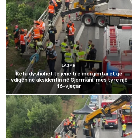
LAJME
Këta dyshohet të jenë tre mërgimtarët që
vdiqën në aksidentin në Gjermani, mes tyre një
16-vjeçar