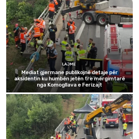
LAJME
Mediat gjermane publikojnë detaje për
aksidentin ku humbën jetën tre mërgimtarë
nga Komogllava e Ferizajt