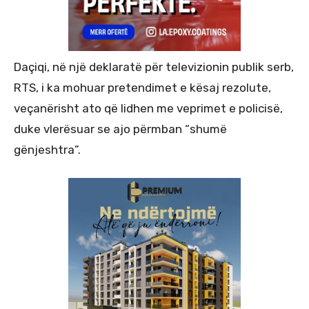
Daçiqi, në një deklaratë për televizionin publik serb,
RTS, i ka mohuar pretendimet e kësaj rezolute,
veçanërisht ato që lidhen me veprimet e policisë,
duke vlerësuar se ajo përmban “shumë
gënjeshtra”.