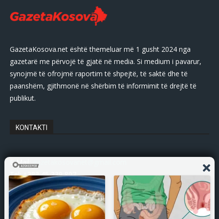
GazetaKosova.net është themeluar më 1 gusht 2024 nga
gazetarë me përvojë të gjatë në media. Si medium i pavarur,
synojmë të ofrojmë raportim të shpejtë, të saktë dhe të
paanshëm, gjithmonë në shërbim të informimit të drejtë të
publikut.
KONTAKTI
E-Mail:
gazetakosovanet@gmail.com
Tel: +383 45 339 807