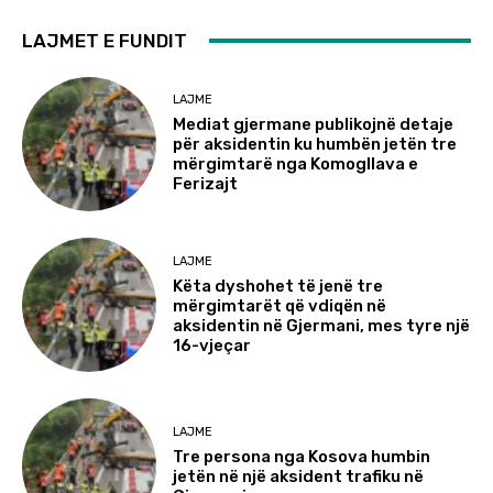
LAJMET E FUNDIT
LAJME
Mediat gjermane publikojnë detaje
për aksidentin ku humbën jetën tre
mërgimtarë nga Komogllava e
Ferizajt
LAJME
Këta dyshohet të jenë tre
mërgimtarët që vdiqën në
aksidentin në Gjermani, mes tyre një
16-vjeçar
LAJME
Tre persona nga Kosova humbin
jetën në një aksident trafiku në