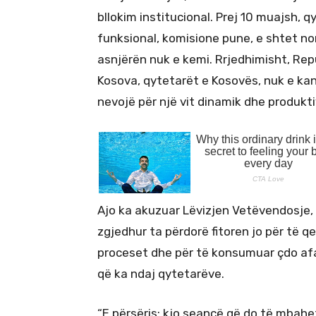
bllokim institucional. Prej 10 muajsh, 
funksional, komisione pune, e shtet no
asnjërën nuk e kemi. Rrjedhimisht, Rep
Kosova, qytetarët e Kosovës, nuk e kan
nevojë për një vit dinamik dhe produkti
Ajo ka akuzuar Lëvizjen Vetëvendosje, e
zgjedhur ta përdorë fitoren jo për të qe
proceset dhe për të konsumuar çdo afa
që ka ndaj qytetarëve.
“E përsëris: kjo seancë që do të mbahe