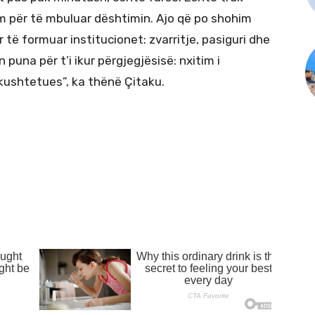
tim për të mbuluar dështimin. Ajo që po shohim
të formuar institucionet: zvarritje, pasiguri dhe
puna për t’i ikur përgjegjësisë: nxitim i
kushtetues”, ka thënë Çitaku.