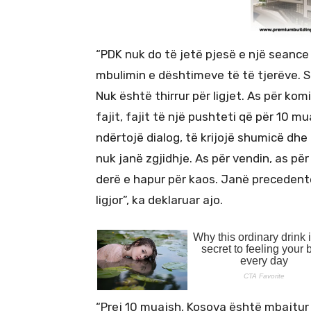
“PDK nuk do të jetë pjesë e një seance
mbulimin e dështimeve të të tjerëve. S
Nuk është thirrur për ligjet. As për kom
fajit, fajit të një pushteti që për 10 m
ndërtojë dialog, të krijojë shumicë dhe t
nuk janë zgjidhje. As për vendin, as pë
derë e hapur për kaos. Janë precedent
ligjor”, ka deklaruar ajo.
“Prej 10 muajsh, Kosova është mbajtur 