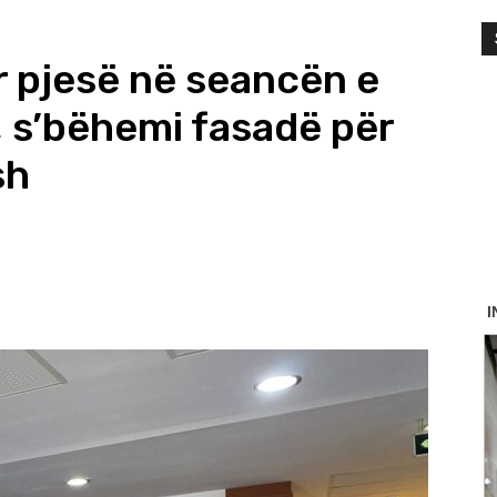
r pjesë në seancën e
 s’bëhemi fasadë për
sh