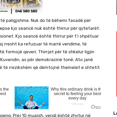
 të paligjshme. Nuk do të bëhemi fasadë për
epse kjo seancë nuk është thirrur për qytetarët.
isionet. Kjo seancë është thirrur për t’i shpëtuar
uaj rresht ka refuzuar të marrë vendime, të
ë formojë qeveri. Thirrjet për të shkelur ligjin
r Kuvendin, as për demokracinë tonë. Ato janë
ë të rrezikshëm që dëmtojnë themelet e shtetit
L
peng. Prej 10 muajsh, vendi është zhytur në