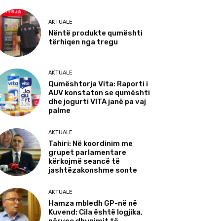
AKTUALE
Nëntë produkte qumështi
tërhiqen nga tregu
AKTUALE
Qumështorja Vita: Raporti i
AUV konstaton se qumështi
dhe jogurti VITA janë pa vaj
palme
AKTUALE
Tahiri: Në koordinim me
grupet parlamentare
kërkojmë seancë të
jashtëzakonshme sonte
AKTUALE
Hamza mbledh GP-në në
Kuvend: Cila është logjika,