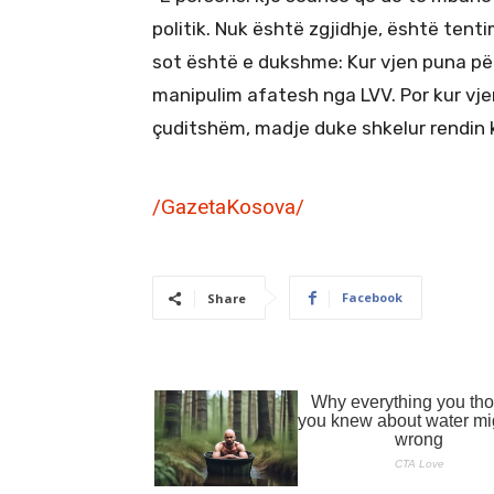
politik. Nuk është zgjidhje, është ten
sot është e dukshme: Kur vjen puna për 
manipulim afatesh nga LVV. Por kur vjen 
çuditshëm, madje duke shkelur rendin 
/GazetaKosova/
Facebook
Share