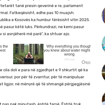
qytetarët tanë presin qeverinë e re, parlament
rmal. Fatkeqësisht, edhe pas 10 muajsh:
ublika e Kosovës ka humbur tërësisht vitin 2025.
ë pasur këtë luks. Përkundrazi, ne kemi pasur
v si asnjëherë më parë”, ka shtuar ajo.
 cila doli e para në zgjedhjet e 9 shkurtit që ka
verisur, por për të zvarritur, për të manipuluar
t ligjor, në mënyrë që të shmangë përgjegjësinë
t pas pak minutash, është farsë. Është truk