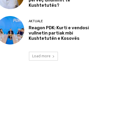
përveç dhunimit të
Kushtetutës?
AKTUALE
Reagon PDK: Kurti e vendosi
vullnetin partiak mbi
Kushtetutën e Kosovës
Load more