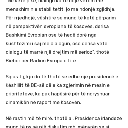
“Në këtë pikë, dialogu ka të bëjë vetëm me
menaxhimin e stabilitetit, jo me ndonjë zgjidhje.
Për rrjedhojë, vështirë se mund të ketë përparim
në perspektivën evropiane të Kosovës, derisa
Bashkimi Evropian ose të heqë dorë nga
kushtëzimi i saj me dialogun, ose derisa vetë
dialogu të marrë një drejtim më serioz”, thotë
Bieber për Radion Evropa e Lirë.
Sipas tij, kjo do të thotë se edhe një presidencë e
Këshillit të BE-së që e ka zgjerimin në mesin e
prioriteteve, ka pak hapësirë për të ndryshuar
dinamikën në raport me Kosovën.
Në rastin më të mirë, thotë ai, Presidenca irlandeze
mund të nxisë një diskutim mbi mënyrën se si