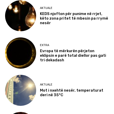
AKTUALE
KEDS njofton për punime në rrjet,
këto zona pritet të mbesin pa rrymë
nesër
EXTRA
Evropa të mërkurën përjeton
eklipsin e parë total diellor pas gati
tri dekadash
AKTUALE
Mot i nxehtë nesër, temperaturat
deri në 35°C