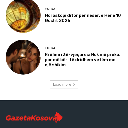
EXTRA
Horoskopi ditor për nesër, e Hënë 10
Gusht 2026
EXTRA
Rrëfimi i 36-vjeçares: Nuk më preku,
por më bëri të dridhem vetëm me
një shikim
Load more