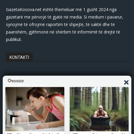
GazetaKosova.net është themeluar më 1 gusht 2024 nga
gazetarë me përvojë të gjatë në media. Si medium i pavarur,
synojmë të ofrojmë raportim të shpejtë, të saktë dhe të
paanshëm, gjithmonë në shërbim të informimit të drejtë të
publikut.
KONTAKTI
E-Mail:
gazetakosovanet@gmail.com
Tel: +383 45 339 807