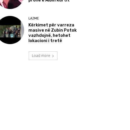
pronë e Albin Kurtit
LAJME
Kërkimet për varreza
masive në Zubin Potok
vazhdojnë, hetohet
lokacioni i tretë
Load more