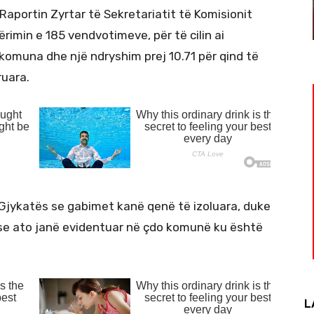
Raportin Zyrtar të Sekretariatit të Komisionit
rimin e 185 vendvotimeve, për të cilin ai
omuna dhe një ndryshim prej 10.71 për qind të
ruara.
Gjykatës se gabimet kanë qenë të izoluara, duke
se ato janë evidentuar në çdo komunë ku është
L