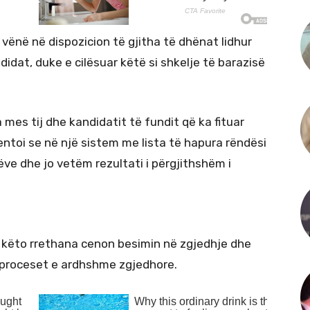
 vënë në dispozicion të gjitha të dhënat lidhur
idat, duke e cilësuar këtë si shkelje të barazisë
 mes tij dhe kandidatit të fundit që ka fituar
toi se në një sistem me lista të hapura rëndësi
e dhe jo vetëm rezultati i përgjithshëm i
 në këto rrethana cenon besimin në zgjedhje dhe
r proceset e ardhshme zgjedhore.