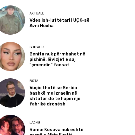
AKTUALE
Vdes ish-luftëtari i UÇK-së
Avni Hoxha
SHOWBIZ
Benita nuk përmbahet në
pishinë, lëvizjet e saj
“çmendin” fansat
BOTA
Vuçiq thotë se Serbia
bashkë me Izraelin në
shtator do të hapin një
fabrikë dronësh
LAJME
Rama: Kosova nuk është