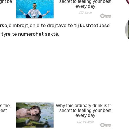
rkojë mbrojtjen e të drejtave të tij kushtetuese
e tyre të numërohet saktë.