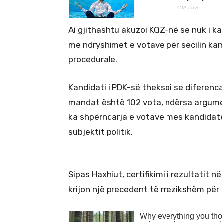
Ai gjithashtu akuzoi KQZ-në se nuk i ka
me ndryshimet e votave për secilin kand
procedurale.
Kandidati i PDK-së theksoi se diferenca
mandat është 102 vota, ndërsa argumen
ka shpërndarja e votave mes kandidatëv
subjektit politik.
Sipas Haxhiut, certifikimi i rezultatit
krijon një precedent të rrezikshëm pë