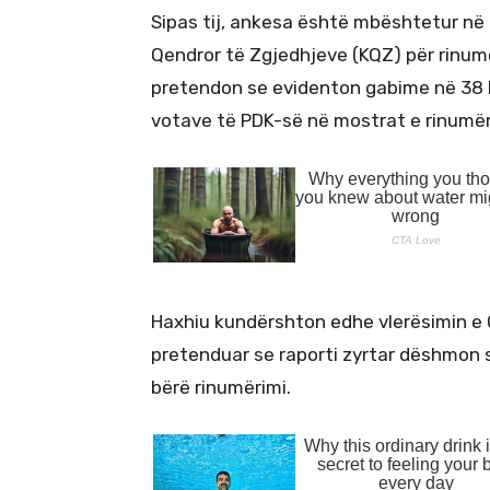
Sipas tij, ankesa është mbështetur në 
Qendror të Zgjedhjeve (KQZ) për rinumë
pretendon se evidenton gabime në 38 k
votave të PDK-së në mostrat e rinumë
Haxhiu kundërshton edhe vlerësimin e 
pretenduar se raporti zyrtar dëshmon 
bërë rinumërimi.