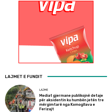
LAJMET E FUNDIT
LAJME
Mediat gjermane publikojnë detaje
për aksidentin ku humbën jetën tre
mërgimtarë nga Komogllava e
Ferizajt