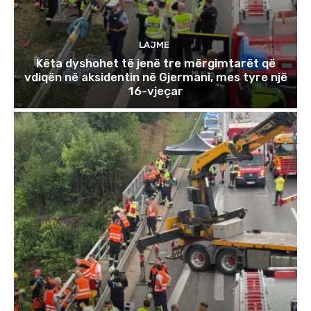
LAJME
Këta dyshohet të jenë tre mërgimtarët që
vdiqën në aksidentin në Gjermani, mes tyre një
16-vjeçar