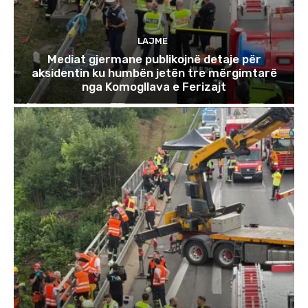
LAJME
Mediat gjermane publikojnë detaje për
aksidentin ku humbën jetën tre mërgimtarë
nga Komogllava e Ferizajt