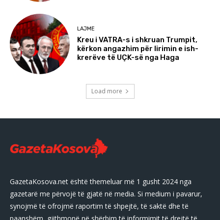
LAJME
Kreu i VATRA-s i shkruan Trumpit,
kërkon angazhim për lirimin e ish-
krerëve të UÇK-së nga Haga
Load more
GazetaKosova.net është themeluar më 1 gusht 2024 nga
gazetarë me përvojë të gjatë në media. Si medium i pavarur,
synojmë të ofrojmë raportim të shpejtë, të saktë dhe të
paanshëm, gjithmonë në shërbim të informimit të drejtë të