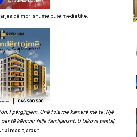
gjarjes që mori shumë bujë mediatike.
fon. I përgjigjem. Unë fola me kamerë me të. Një
për të kërkuar falje familjarisht. U takova pastaj
r ai mes tjerash.