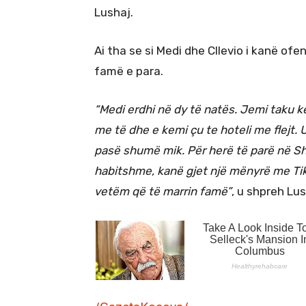
Lushaj.
Ai tha se si Medi dhe Cllevio i kanë ofe
famë e para.
“Medi erdhi në dy të natës. Jemi taku 
me të dhe e kemi çu te hoteli me flejt.
pasë shumë mik. Për herë të parë në Sh
habitshme, kanë gjet një mënyrë me Tik
vetëm që të marrin famë”
, u shpreh Lus