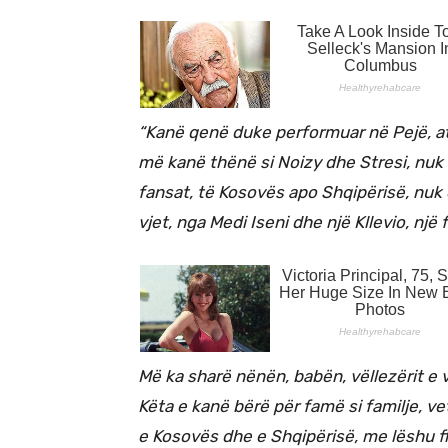
“Kanë qenë duke performuar në Pejë, a
më kanë thënë si Noizy dhe Stresi, nuk
fansat, të Kosovës apo Shqipërisë, nuk e
vjet, nga Medi Iseni dhe një Kllevio, një 
Më ka sharë nënën, babën, vëllezërit e v
Këta e kanë bërë për famë si familje, v
e Kosovës dhe e Shqipërisë, me lëshu fl