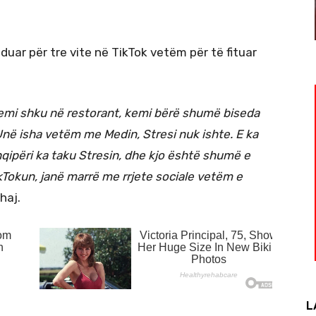
nduar për tre vite në TikTok vetëm për të fituar
kemi shku në restorant, kemi bërë shumë biseda
 Unë isha vetëm me Medin, Stresi nuk ishte. E ka
qipëri ka taku Stresin, dhe kjo është shumë e
Tokun, janë marrë me rrjete sociale vetëm e
haj.
L