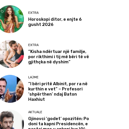
EXTRA
Horoskopi ditor, e enjte 6
gusht 2026
EXTRA
“Kisha ndërtuar një familje,
por rikthimi i tij më bëri të vë
gjithçka në dyshim”
LAJME
“I bëri pritë Albinit, por ra në
kurthin e vet” – Profesori
‘shpërthen’ ndaj Baton
Haxhiut
AKTUALE
Gjinovci ‘godet’ opozitën: Po
doni ta kapni Presidencën, e