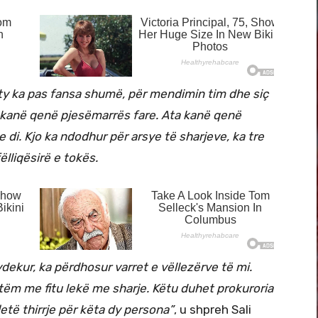
ty ka pas fansa shumë, për mendimin tim dhe siç
 kanë qenë pjesëmarrës fare. Ata kanë qenë
 di. Kjo ka ndodhur për arsye të sharjeve, ka tre
fëlliqësirë e tokës.
dekur, ka përdhosur varret e vëllezërve të mi.
etëm me fitu lekë me sharje. Këtu duhet prokuroria
etë thirrje për këta dy persona”
, u shpreh Sali