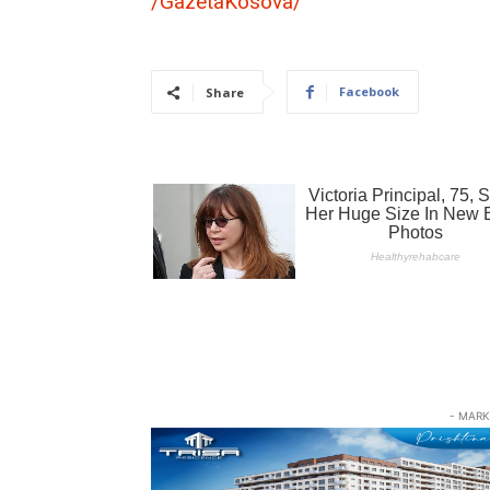
/GazetaKosova/
Facebook
Share
- MARK