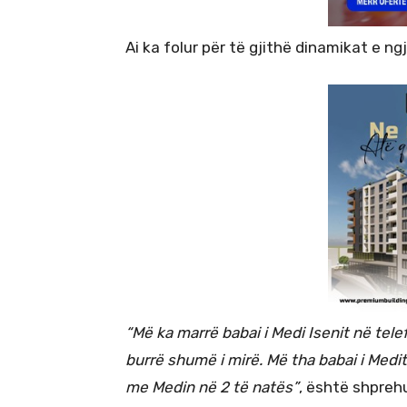
Ai ka folur për të gjithë dinamikat e n
“Më ka marrë babai i Medi Isenit në tele
burrë shumë i mirë. Më tha babai i Medit 
me Medin në 2 të natës”
, është shprehu