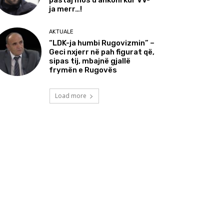
pastaj mos u ankoni kur VV-
ja merr…!
AKTUALE
“LDK-ja humbi Rugovizmin” –
Geci nxjerr në pah figurat që,
sipas tij, mbajnë gjallë
frymën e Rugovës
Load more