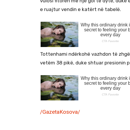
vulosi fitoren me një gol të dytë, duk
e ruajtur vendin e katërt në tabelë.
Tottenhami ndërkohë vazhdon të zhgën
vetëm 38 pikë, duke shtuar presionin p
/GazetaKosova/