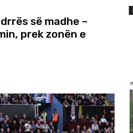
ëndrrës së madhe –
in, prek zonën e