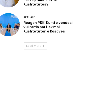
përveç dhunimit të
Kushtetutës?
AKTUALE
Reagon PDK: Kurti e vendosi
vullnetin partiak mbi
Kushtetutën e Kosovës
Load more