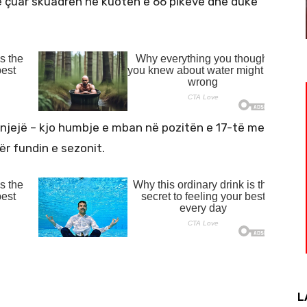
e e çuar skuadrën në kuotën e 66 pikëve dhe duke
jejë – kjo humbje e mban në pozitën e 17-të me
ër fundin e sezonit.
L