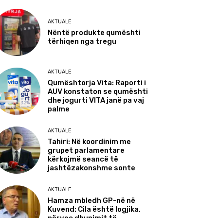
AKTUALE
Nëntë produkte qumështi
tërhiqen nga tregu
AKTUALE
Qumështorja Vita: Raporti i
AUV konstaton se qumështi
dhe jogurti VITA janë pa vaj
palme
AKTUALE
Tahiri: Në koordinim me
grupet parlamentare
kërkojmë seancë të
jashtëzakonshme sonte
AKTUALE
Hamza mbledh GP-në në
Kuvend: Cila është logjika,