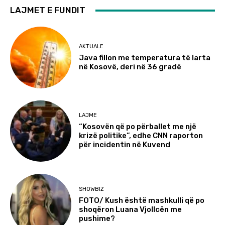
LAJMET E FUNDIT
AKTUALE
Java fillon me temperatura të larta
në Kosovë, deri në 36 gradë
LAJME
“Kosovën që po përballet me një
krizë politike”, edhe CNN raporton
për incidentin në Kuvend
SHOWBIZ
FOTO/ Kush është mashkulli që po
shoqëron Luana Vjollcën me
pushime?