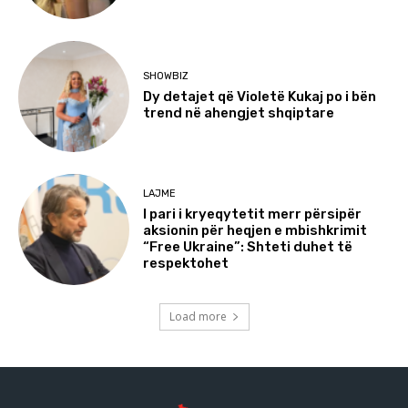
SHOWBIZ
Dy detajet që Violetë Kukaj po i bën
trend në ahengjet shqiptare
LAJME
I pari i kryeqytetit merr përsipër
aksionin për heqjen e mbishkrimit
“Free Ukraine”: Shteti duhet të
respektohet
Load more