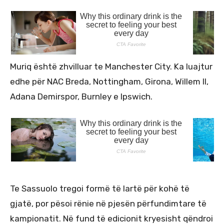
Muriq është zhvilluar te Manchester City. Ka luajtur
edhe për NAC Breda, Nottingham, Girona, Willem II,
Adana Demirspor, Burnley e Ipswich.
Te Sassuolo tregoi formë të lartë për kohë të
gjatë, por pësoi rënie në pjesën përfundimtare të
kampionatit. Në fund të edicionit kryesisht qëndroi