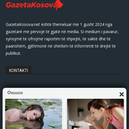
GazetaKosova.net është themeluar më 1 gusht 2024 nga
gazetarë me përvojë të gjatë në media. Si medium i pavarur,
synojmë të ofrojmë raportim të shpejtë, të saktë dhe të
paanshëm, gjithmonë në shërbim të informimit të drejtë të
publikut.
KONTAKTI
E-Mail:
gazetakosovanet@gmail.com
Tel: +383 45 339 807