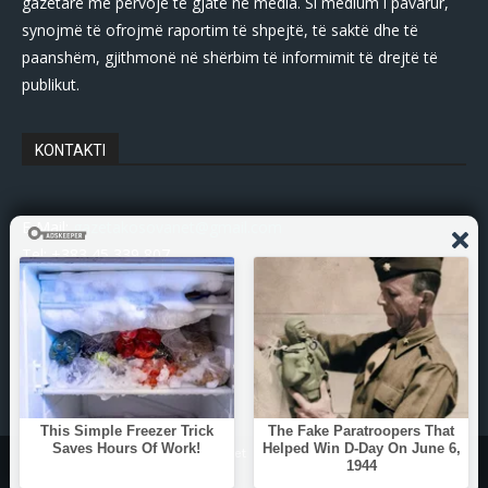
gazetarë me përvojë të gjatë në media. Si medium i pavarur,
synojmë të ofrojmë raportim të shpejtë, të saktë dhe të
paanshëm, gjithmonë në shërbim të informimit të drejtë të
publikut.
KONTAKTI
E-Mail:
gazetakosovanet@gmail.com
Tel: +383 45 339 807
© Copyright - 2025 Gazetakosova.net
Zhvilluar nga:
DPs-Web