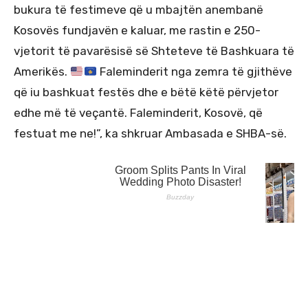
bukura të festimeve që u mbajtën anembanë
Kosovës fundjavën e kaluar, me rastin e 250-
vjetorit të pavarësisë së Shteteve të Bashkuara të
Amerikës.
Faleminderit nga zemra të gjithëve
që iu bashkuat festës dhe e bëtë këtë përvjetor
edhe më të veçantë. Faleminderit, Kosovë, që
festuat me ne!”, ka shkruar Ambasada e SHBA-së.