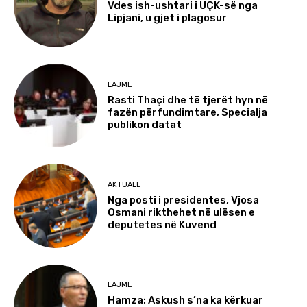
Vdes ish-ushtari i UÇK-së nga
Lipjani, u gjet i plagosur
LAJME
Rasti Thaçi dhe të tjerët hyn në
fazën përfundimtare, Specialja
publikon datat
AKTUALE
Nga posti i presidentes, Vjosa
Osmani rikthehet në ulësen e
deputetes në Kuvend
LAJME
Hamza: Askush s’na ka kërkuar