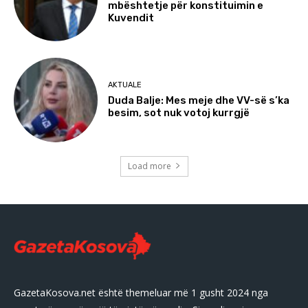
mbështetje për konstituimin e
Kuvendit
AKTUALE
Duda Balje: Mes meje dhe VV-së s’ka
besim, sot nuk votoj kurrgjë
Load more
GazetaKosova.net është themeluar më 1 gusht 2024 nga