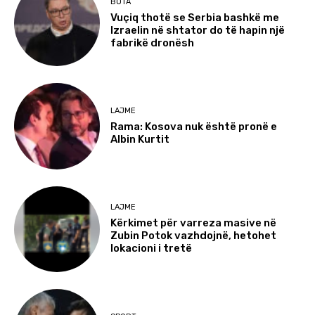
BOTA
Vuçiq thotë se Serbia bashkë me
Izraelin në shtator do të hapin një
fabrikë dronësh
LAJME
Rama: Kosova nuk është pronë e
Albin Kurtit
LAJME
Kërkimet për varreza masive në
Zubin Potok vazhdojnë, hetohet
lokacioni i tretë