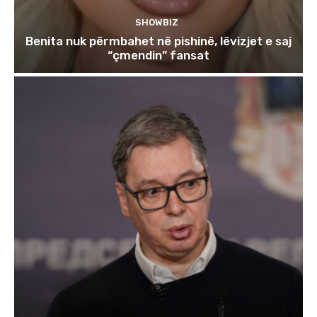
SHOWBIZ
Benita nuk përmbahet në pishinë, lëvizjet e saj
“çmendin” fansat