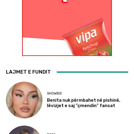
LAJMET E FUNDIT
SHOWBIZ
Benita nuk përmbahet në pishinë,
lëvizjet e saj “çmendin” fansat