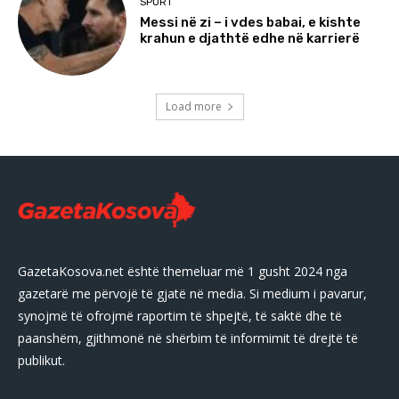
SPORT
Messi në zi – i vdes babai, e kishte
krahun e djathtë edhe në karrierë
Load more
GazetaKosova.net është themeluar më 1 gusht 2024 nga
gazetarë me përvojë të gjatë në media. Si medium i pavarur,
synojmë të ofrojmë raportim të shpejtë, të saktë dhe të
paanshëm, gjithmonë në shërbim të informimit të drejtë të
publikut.