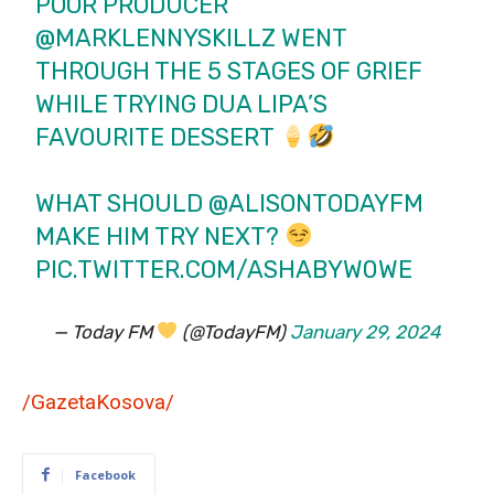
POOR PRODUCER
@MARKLENNYSKILLZ
WENT
THROUGH THE 5 STAGES OF GRIEF
WHILE TRYING DUA LIPA’S
FAVOURITE DESSERT
WHAT SHOULD
@ALISONTODAYFM
MAKE HIM TRY NEXT?
PIC.TWITTER.COM/ASHABYW0WE
— Today FM
(@TodayFM)
January 29, 2024
/GazetaKosova/
Facebook