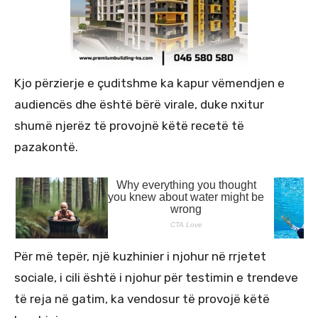
Kjo përzierje e çuditshme ka kapur vëmendjen e
audiencës dhe është bërë virale, duke nxitur
shumë njerëz të provojnë këtë recetë të
pazakontë.
Për më tepër, një kuzhinier i njohur në rrjetet
sociale, i cili është i njohur për testimin e trendeve
të reja në gatim, ka vendosur të provojë këtë