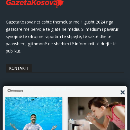
GazetaKosova.net është themeluar më 1 gusht 2024 nga
gazetarë me përvojë të gjatë në media. Si medium i pavarur,
synojmë të ofrojmë raportim të shpejtë, të saktë dhe të
paanshëm, gjithmonë në shërbim të informimit të drejtë të
publikut.
KONTAKTI
E-Mail:
gazetakosovanet@gmail.com
Tel: +383 45 339 807