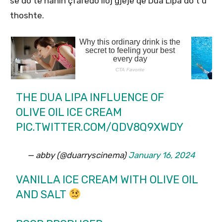
se do të hanin çfarëdo lloj gjëje që Dua Lipa do t’u
thoshte.
THE DUA LIPA INFLUENCE OF
OLIVE OIL ICE CREAM
PIC.TWITTER.COM/QDV8Q9XWDY
— abby (@duarryscinema)
January 16, 2024
VANILLA ICE CREAM WITH OLIVE OIL
AND SALT