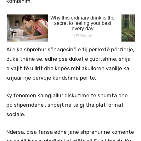
kombinim.
Ai e ka shprehur kënaqësinë e tij për këtë përzierje,
duke thënë se, edhe pse duket e çuditshme, shija
e vajit të ullirit dhe kripës mbi akulloren vanilje ka
krijuar një përvojë këndshme për të.
Ky fenomen ka ngjallur diskutime të shumta dhe
po shpërndahet shpejt në të gjitha platformat
sociale.
Ndërsa, disa fansa edhe janë shprehur në komente