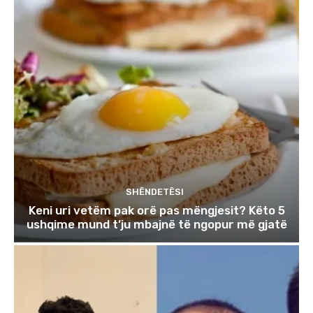
SHËNDETËSI
Keni uri vetëm pak orë pas mëngjesit? Këto 5
ushqime mund t’ju mbajnë të ngopur më gjatë