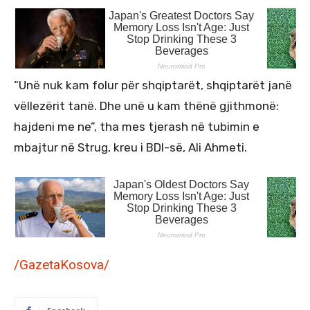
“Unë nuk kam folur për shqiptarët, shqiptarët janë
vëllezërit tanë. Dhe unë u kam thënë gjithmonë:
hajdeni me ne”, tha mes tjerash në tubimin e
mbajtur në Strug, kreu i BDI-së, Ali Ahmeti.
/GazetaKosova/