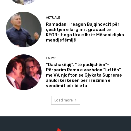
AKTUALE
Ramadani i reagon Bajqinovcit për
çështjen e largimit gradual të
KFOR-it nga Ura e Ibrit: Mësoni diçka
mendjefëmijë
LAJME
“Dashakëqij”, “të padijshëm”-
Përparim Rama e vazhdon “luftën”
me VV, njofton se Gjykata Supreme
anuloi kërkesën për rrëzimin e
vendimit për bileta
Load more