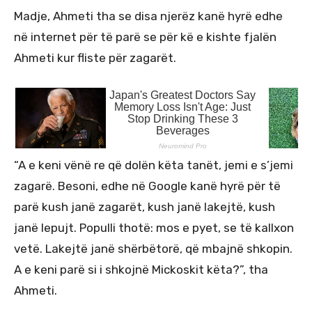
Madje, Ahmeti tha se disa njerëz kanë hyrë edhe
në internet për të parë se për kë e kishte fjalën
Ahmeti kur fliste për zagarët.
“A e keni vënë re që dolën këta tanët, jemi e s’jemi
zagarë. Besoni, edhe në Google kanë hyrë për të
parë kush janë zagarët, kush janë lakejtë, kush
janë lepujt. Populli thotë: mos e pyet, se të kallxon
vetë. Lakejtë janë shërbëtorë, që mbajnë shkopin.
A e keni parë si i shkojnë Mickoskit këta?”, tha
Ahmeti.