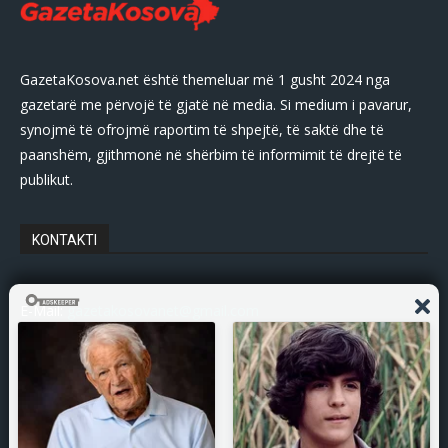
GazetaKosova.net është themeluar më 1 gusht 2024 nga
gazetarë me përvojë të gjatë në media. Si medium i pavarur,
synojmë të ofrojmë raportim të shpejtë, të saktë dhe të
paanshëm, gjithmonë në shërbim të informimit të drejtë të
publikut.
KONTAKTI
E-Mail:
gazetakosovanet@gmail.com
Tel: +383 45 339 807