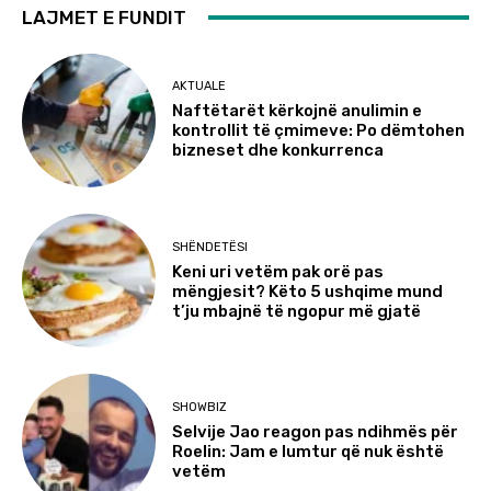
LAJMET E FUNDIT
AKTUALE
Naftëtarët kërkojnë anulimin e
kontrollit të çmimeve: Po dëmtohen
bizneset dhe konkurrenca
SHËNDETËSI
Keni uri vetëm pak orë pas
mëngjesit? Këto 5 ushqime mund
t’ju mbajnë të ngopur më gjatë
SHOWBIZ
Selvije Jao reagon pas ndihmës për
Roelin: Jam e lumtur që nuk është
vetëm